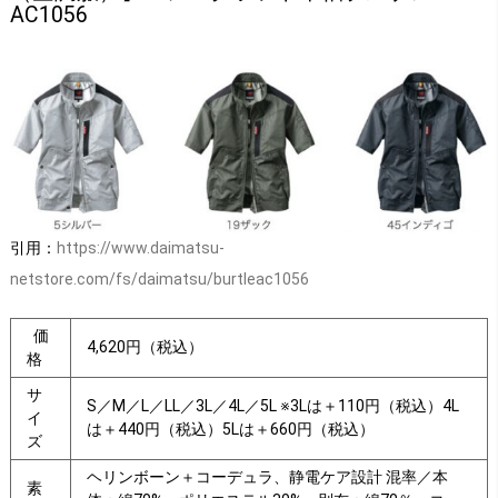
AC1056
引用：
https://www.daimatsu-
netstore.com/fs/daimatsu/burtleac1056
価
4,620円（税込）
格
サ
S／M／L／LL／3L／4L／5L ※3Lは＋110円（税込）4L
イ
は＋440円（税込）5Lは＋660円（税込）
ズ
ヘリンボーン＋コーデュラ、静電ケア設計 混率／本
素