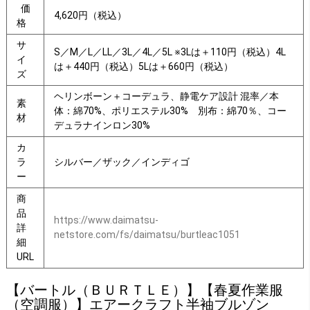
価
4,620円（税込）
格
サ
S／M／L／LL／3L／4L／5L ※3Lは＋110円（税込）4L
イ
は＋440円（税込）5Lは＋660円（税込）
ズ
ヘリンボーン＋コーデュラ、静電ケア設計 混率／本
素
体：綿70%、ポリエステル30% 別布：綿70％、コー
材
デュラナインロン30%
カ
ラ
シルバー／ザック／インディゴ
ー
商
品
https://www.daimatsu-
詳
netstore.com/fs/daimatsu/burtleac1051
細
URL
【バートル（ＢＵＲＴＬＥ）】【春夏作業服
（空調服）】エアークラフト半袖ブルゾン