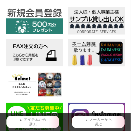
カ
イ
ブ
アイテムから
メーカーから
選ぶ
選ぶ