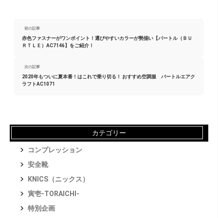
前の記事
赤色ファスナーがワンポイント！選びやすいカラーが勢揃い【バートル（ＢＵ
ＲＴＬＥ）AC7146】をご紹介！
次の記事
2020年もついに夏本番！はこれで乗り切る！ おすすめ空調服 バートルエアク
ラフトAC1071
カテゴリー
コンプレッション
安全靴
KNICS（ニックス）
寅壱-TORAICHI-
特別企画