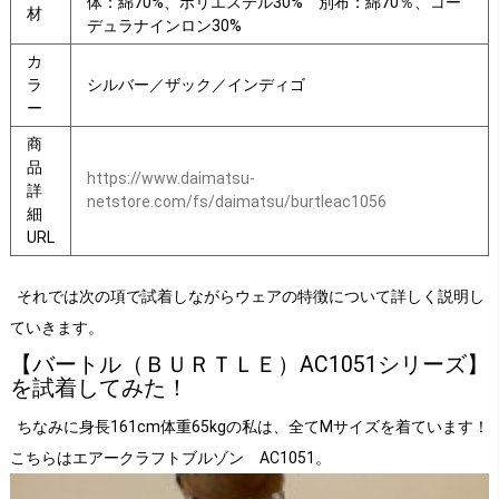
体：綿70%、ポリエステル30% 別布：綿70％、コー
材
デュラナインロン30%
カ
ラ
シルバー／ザック／インディゴ
ー
商
品
https://www.daimatsu-
詳
netstore.com/fs/daimatsu/burtleac1056
細
URL
それでは次の項で試着しながらウェアの特徴について詳しく説明し
ていきます。
【バートル（ＢＵＲＴＬＥ）AC1051シリーズ】
を試着してみた！
ちなみに身長161cm体重65kgの私は、全てMサイズを着ています！
こちらはエアークラフトブルゾン AC1051。