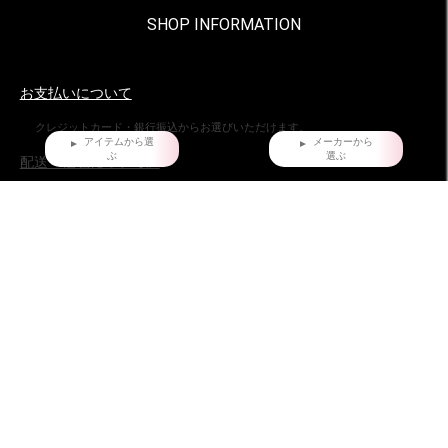
SHOP INFORMATION
お支払いについて
クレジットカード・銀行振込からお選びいただけます。
アイテムから選
メーカーから
ぶ
選ぶ
配送・梱包について。
ヤマト運輸でお届け。全国一律660円。
沖縄県および他の都道府県の離島部など一部の地域は1,650円となります。
11,000円以上（税込）お買い上げの場合は地域にかかわらず送料無料。ただし
北海道、沖縄県を除く。
お届け時間指定について
ご購入日より、5日後からの配送日指定を承っております。
特にご指定がない場合は、最速でご注文日の翌日に発送致しております。
返品・交換について
不良品ではない商品で、お客様が返品をご希望される場合は、商品到着後7日以
内に返品条件をご確認の上、当店までご連絡ください。