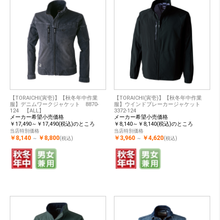
【TORAICHI(寅壱)】【秋冬年中作業
【TORAICHI(寅壱)】【秋冬年中作業
服】デニムワークジャケット 8870-
服】ウインドブレーカージャケット
124 【ALL】
3372-124
メーカー希望小売価格
メーカー希望小売価格
￥17,490～￥17,490(税込)のところ
￥8,140～￥8,140(税込)のところ
当店特別価格
当店特別価格
￥8,140
￥8,800
￥3,960
￥4,620
～
(税込)
～
(税込)