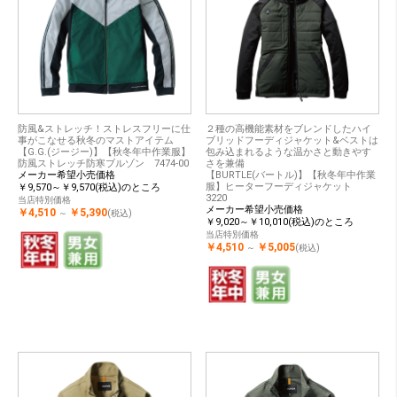
防風&ストレッチ！ストレスフリーに仕
２種の高機能素材をブレンドしたハイ
事がこなせる秋冬のマストアイテム
ブリッドフーディジャケット&ベストは
【G.G.(ジージー)】【秋冬年中作業服】
包み込まれるような温かさと動きやす
防風ストレッチ防寒ブルゾン 7474-00
さを兼備
メーカー希望小売価格
【BURTLE(バートル)】【秋冬年中作業
服】ヒーターフーディジャケット
￥9,570～￥9,570(税込)のところ
3220
当店特別価格
メーカー希望小売価格
￥4,510
￥5,390
～
(税込)
￥9,020～￥10,010(税込)のところ
当店特別価格
￥4,510
￥5,005
～
(税込)