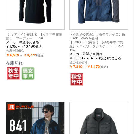
【TSデザイン(藤和)】【秋冬年中作業
INVISTA公式認定：高強度ナイロン糸
服】 フーディー 5530
CORDURA®を使用
メーカー希望小売価格
【TORAICHI(寅壱)】【秋冬年中作業
服】デニムワークジャケット 8992-
￥9,350～￥10,450(税込)
124
当店特別価格
メーカー希望小売価格
￥4,675
￥5,225
～
(税込)
￥16,170～￥16,170(税込)のところ
在庫切れ
当店特別価格
￥7,810
￥8,470
～
(税込)