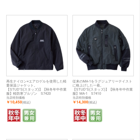
再生ナイロン×エアロゲルを使用した軽
従来のMA-1をラグジュアリーテイスト
量保温ジャケット。
に格上げした一着。
【STUD'S(スタッズ)】【秋冬年中作業
【STUD'S(スタッズ)】【秋冬年中作業
服】軽防寒ブルゾン S7420
服】MA-1 S7410
当店特別価格
当店特別価格
￥10,450
￥14,300
(税込)
(税込)