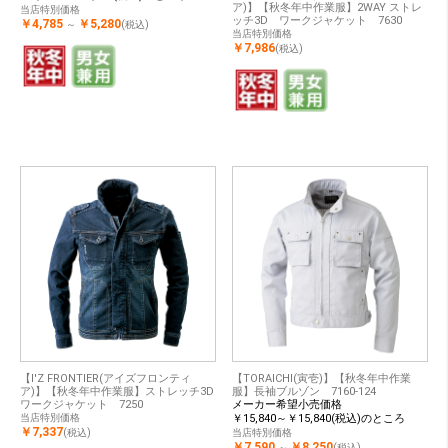
ア)】【秋冬年中作業服】2WAY ストレ
当店特別価格
ッチ3D ワークジャケット 7630
￥4,785
￥5,280
～
(税込)
当店特別価格
￥7,986
(税込)
【I'Z FRONTIER(アイズフロンティ
【TORAICHI(寅壱)】【秋冬年中作業
ア)】【秋冬年中作業服】ストレッチ3D
服】長袖ブルゾン 7160-124
ワークジャケット 7250
メーカー希望小売価格
当店特別価格
￥15,840～￥15,840(税込)のところ
￥7,337
(税込)
当店特別価格
￥7,590
￥8,250
～
(税込)