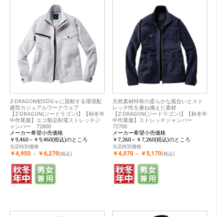
Z-DRAGON初SDGｓに貢献する環境配
天然素材特有の柔らかな風合いとスト
慮型カジュアルワークウェア
レッチ性を兼ね備えた素材
【Z-DRAGON(ジードラゴン)】【秋冬年
【Z-DRAGON(ジードラゴン)】【秋冬年
中作業服】エコ製品制電ストレッチジ
中作業服】ストレッチジャンパー
ャンパー 72800
72700
メーカー希望小売価格
メーカー希望小売価格
￥9,460～￥9,460(税込)のところ
￥7,260～￥7,260(税込)のところ
当店特別価格
当店特別価格
￥4,950
￥6,270
￥4,070
￥5,170
～
(税込)
～
(税込)