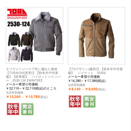
タフでイージーケア性に優れた素材
【TSデザイン(藤和)】【秋冬年中作業
【TORAICHI(寅壱)】【秋冬年中作業
服】 ジャケット 55356
服】【防寒着】 パイロットジャンパ
メーカー希望小売価格
ー 2530-124【WINTER】
￥16,280～￥17,380(税込)
メーカー希望小売価格
当店特別価格
￥22,110～￥22,110(税込)のところ
￥8,140
￥8,690
～
(税込)
当店特別価格
￥10,560
￥10,780
～
(税込)