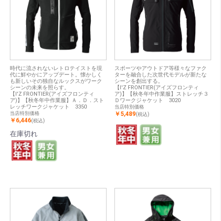
時代に流されないレトロテイストを現
スポーツやアウトドア等様々なファク
代に鮮やかにアップデート。懐かしく
ターを融合した次世代モデルが新たな
も新しいその独自なルックスがワーク
シーンを創出する。
シーンの未来を照らす。
【I'Z FRONTIER(アイズフロンティ
【I'Z FRONTIER(アイズフロンティ
ア)】【秋冬年中作業服】ストレッチ３
ア)】【秋冬年中作業服】Ａ．Ｄ．スト
Ｄワークジャケット 3020
レッチワークジャケット 3350
当店特別価格
当店特別価格
￥5,489
(税込)
￥6,446
(税込)
在庫切れ