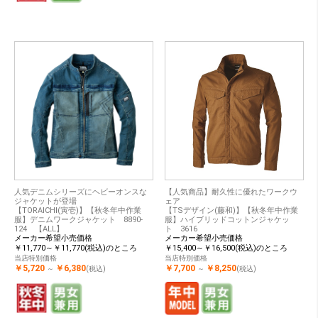
人気デニムシリーズにヘビーオンスな
【人気商品】耐久性に優れたワークウ
ジャケットが登場
ェア
【TORAICHI(寅壱)】【秋冬年中作業
【TSデザイン(藤和)】【秋冬年中作業
服】デニムワークジャケット 8890-
服】ハイブリッドコットンジャケッ
124 【ALL】
ト 3616
メーカー希望小売価格
メーカー希望小売価格
￥11,770～￥11,770(税込)のところ
￥15,400～￥16,500(税込)のところ
当店特別価格
当店特別価格
￥5,720
￥6,380
￥7,700
￥8,250
～
(税込)
～
(税込)