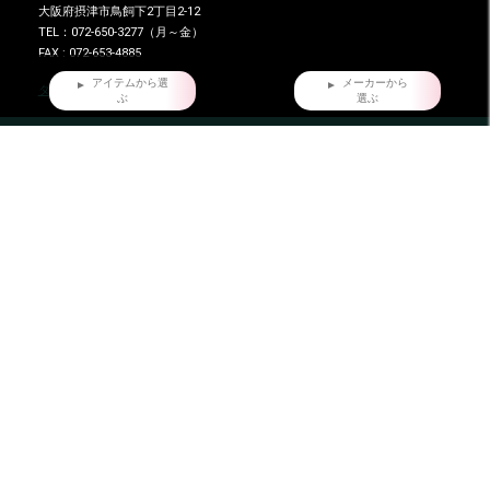
大阪府摂津市鳥飼下2丁目2-12
TEL：072-650-3277（月～金）
FAX : 072-653-4885
アイテムから選
メーカーから
ダイマツ スタッフブログ
ぶ
選ぶ
HOME
だいまつが選ばれる7つの理由
お問い合わせ
会員登録
店舗情報
特定商取引法に基づく表記
プライバシーポリシー
ご利用ガイド