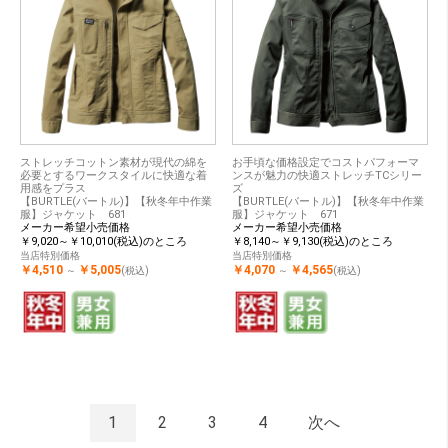
ストレッチコットン素材が現代の綿を
お手頃な価格設定でコストパフォーマ
必要とするワークスタイルに快適な着
ンスが魅力の快適ストレッチTCシリー
用感をプラス
ズ
【BURTLE(バートル)】【秋冬年中作業
【BURTLE(バートル)】【秋冬年中作業
服】ジャケット 681
服】ジャケット 671
メーカー希望小売価格
メーカー希望小売価格
￥9,020～￥10,010(税込)のところ
￥8,140～￥9,130(税込)のところ
当店特別価格
当店特別価格
￥4,510
￥5,005
￥4,070
￥4,565
～
(税込)
～
(税込)
1
2
3
4
次へ