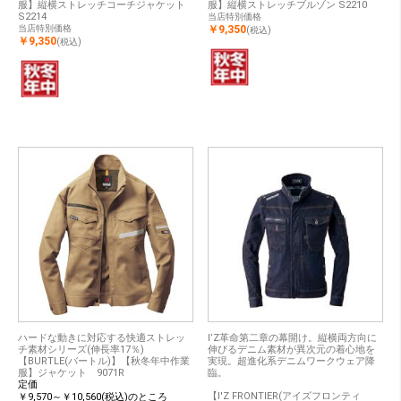
服】縦横ストレッチコーチジャケット
服】縦横ストレッチブルゾン S2210
S2214
当店特別価格
当店特別価格
￥9,350
(税込)
￥9,350
(税込)
ハードな動きに対応する快適ストレッ
I’Z革命第二章の幕開け。縦横両方向に
チ素材シリーズ(伸長率17％)
伸びるデニム素材が異次元の着心地を
【BURTLE(バートル)】【秋冬年中作業
実現。超進化系デニムワークウェア降
服】ジャケット 9071R
臨。
定価
【I'Z FRONTIER(アイズフロンティ
￥9,570～￥10,560(税込)のところ