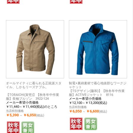
オールマイティに着られる正統派スタ
制電+裏綿素材で着心地抜群なワークジ
イル、しかもリーズナブル。
ャケット
【TSデザイン(藤和)】【秋冬年中作業
【TORAICHI(寅壱)】【秋冬年中作業
服】ACTIVEジャケット 8116
服】長袖ブルゾン 3922-124
メーカー希望小売価格
メーカー希望小売価格
￥12,100～￥13,200(税込)
￥11,440～￥11,440(税込)のところ
当店特別価格
当店特別価格
￥6,050
￥6,600
～
(税込)
￥5,390
￥6,050
～
(税込)