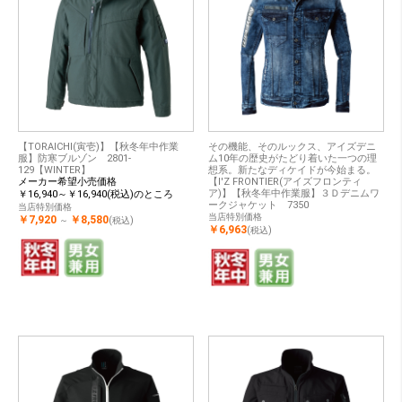
【TORAICHI(寅壱)】【秋冬年中作業
その機能、そのルックス、アイズデニ
服】防寒ブルゾン 2801-
ム10年の歴史がたどり着いた一つの理
129【WINTER】
想系。新たなディケイドが今始まる。
メーカー希望小売価格
【I'Z FRONTIER(アイズフロンティ
ア)】【秋冬年中作業服】３Ｄデニムワ
￥16,940～￥16,940(税込)のところ
ークジャケット 7350
当店特別価格
当店特別価格
￥7,920
￥8,580
～
(税込)
￥6,963
(税込)