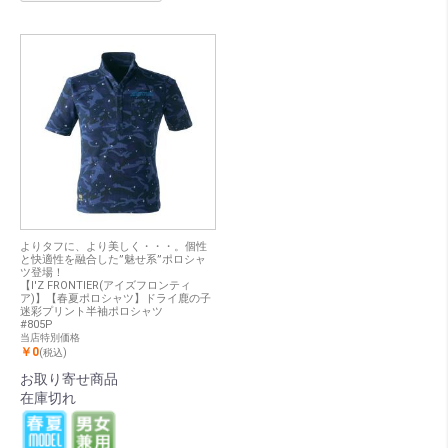
よりタフに、より美しく・・・。個性
と快適性を融合した”魅せ系”ポロシャ
ツ登場！
【I'Z FRONTIER(アイズフロンティ
ア)】【春夏ポロシャツ】ドライ鹿の子
迷彩プリント半袖ポロシャツ
#805P
当店特別価格
￥0
(税込)
お取り寄せ商品
在庫切れ