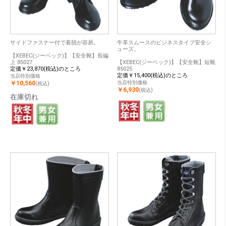
サイドファスナー付で着脱が容易。
牛革スムースのビジネスタイプ安全シ
ューズ。
【XEBEC(ジーベック)】【安全靴】長編
上 85027
【XEBEC(ジーベック)】【安全靴】短靴
定価￥23,870(税込)のところ
85025
定価￥15,400(税込)のところ
当店特別価格
￥10,560
当店特別価格
(税込)
￥6,930
(税込)
在庫切れ