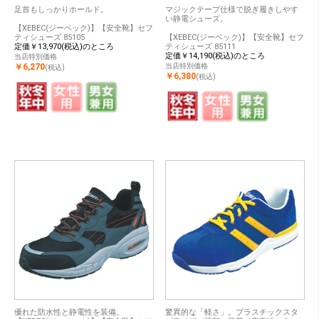
足首もしっかりホールド。
マジックテープ仕様で脱ぎ履きしやす
い静電シューズ。
【XEBEC(ジーベック)】【安全靴】セフ
ティシューズ 85105
【XEBEC(ジーベック)】【安全靴】セフ
定価￥13,970(税込)のところ
ティシューズ 85111
定価￥14,190(税込)のところ
当店特別価格
￥6,270
当店特別価格
(税込)
￥6,380
(税込)
優れた防水性と静電性を装備。
驚異的な「軽さ」。プラスチックスタ