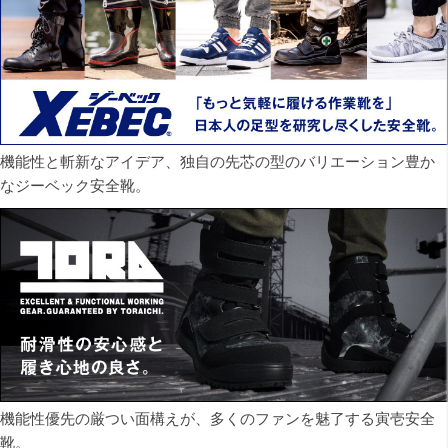
機能性と斬新なアイデア、独自の先芯の型のバリエーション豊か
なジーベック安全靴。
機能性優先の厳つい面構えが、多くのファンを魅了する寅壱安全
靴。