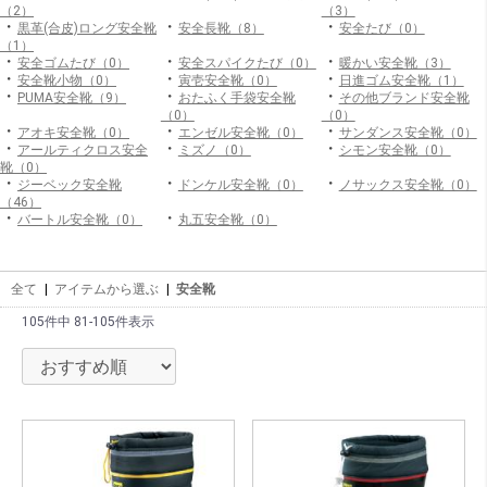
（2）
（3）
・
・
・
黒革(合皮)ロング安全靴
安全長靴（8）
安全たび（0）
（1）
・
・
・
安全ゴムたび（0）
安全スパイクたび（0）
暖かい安全靴（3）
・
・
・
安全靴小物（0）
寅壱安全靴（0）
日進ゴム安全靴（1）
・
・
・
PUMA安全靴（9）
おたふく手袋安全靴
その他ブランド安全靴
（0）
（0）
・
・
・
アオキ安全靴（0）
エンゼル安全靴（0）
サンダンス安全靴（0）
・
・
・
アールティクロス安全
ミズノ（0）
シモン安全靴（0）
靴（0）
・
・
・
ジーベック安全靴
ドンケル安全靴（0）
ノサックス安全靴（0）
（46）
・
・
バートル安全靴（0）
丸五安全靴（0）
全て
|
アイテムから選ぶ
|
安全靴
105件中 81-105件表示