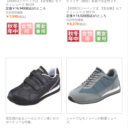
【XEBEC(ジーベック)】【安全靴】セフ
ビライザ（踵部）装着で安定性ＵＰ。
ティシューズ 85109
定価￥16,940(税込)のところ
【XEBEC(ジーベック)】【安全靴】セフ
ティシューズ 85110
当店特別価格
定価￥14,520(税込)のところ
￥7,590
(税込)
当店特別価格
￥6,270
(税込)
安定感のあるソールとライン使いがス
シャープなモノトーンの軽量シュー
ポーティーな印象。
ズ。