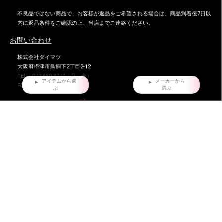
不良品ではない商品で、お客様が返品をご希望される場合は、商品到着後7日以
内に返品条件をご確認の上、当店までご連絡ください。
お問い合わせ
株式会社ダイマツ
大阪府摂津市鳥飼下2丁目2-12
TEL：072-650-3277（月～金）
アイテムから選
メーカーから
FAX : 072-653-4885
ぶ
選ぶ
ダイマツ スタッフブログ
HOME
だいまつが選ばれる7つの理由
お問い合わせ
会員登録
店舗情報