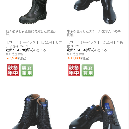
動き易さと安全性に考慮した快適設
牛革を使用したスチール先芯入りの半
計。
長靴。
【XEBEC(ジーベック)】【安全靴】セフ
【XEBEC(ジーベック)】【安全靴】半長
ティ長靴 85702
靴 85028
定価￥13,970(税込)のところ
定価￥23,870(税込)のところ
当店特別価格
当店特別価格
￥6,270
￥10,560
(税込)
(税込)