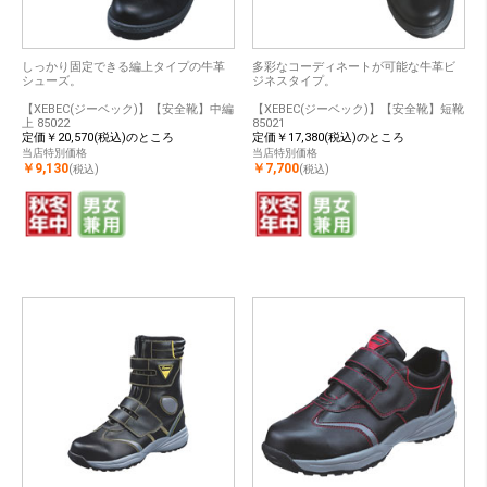
しっかり固定できる編上タイプの牛革
多彩なコーディネートが可能な牛革ビ
シューズ。
ジネスタイプ。
【XEBEC(ジーベック)】【安全靴】中編
【XEBEC(ジーベック)】【安全靴】短靴
上 85022
85021
定価￥20,570(税込)のところ
定価￥17,380(税込)のところ
当店特別価格
当店特別価格
￥9,130
￥7,700
(税込)
(税込)