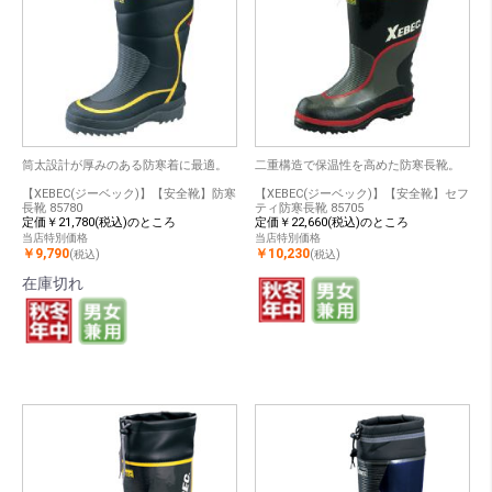
筒太設計が厚みのある防寒着に最適。
二重構造で保温性を高めた防寒長靴。
【XEBEC(ジーベック)】【安全靴】防寒
【XEBEC(ジーベック)】【安全靴】セフ
長靴 85780
ティ防寒長靴 85705
定価￥21,780(税込)のところ
定価￥22,660(税込)のところ
当店特別価格
当店特別価格
￥9,790
￥10,230
(税込)
(税込)
在庫切れ