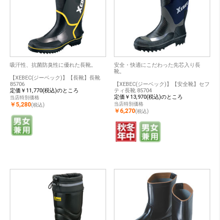
吸汗性、抗菌防臭性に優れた長靴。
安全・快適にこだわった先芯入り長
靴。
【XEBEC(ジーベック)】【長靴】長靴
85706
【XEBEC(ジーベック)】【安全靴】セフ
定価￥11,770(税込)のところ
ティ長靴 85704
定価￥13,970(税込)のところ
当店特別価格
￥5,280
当店特別価格
(税込)
￥6,270
(税込)