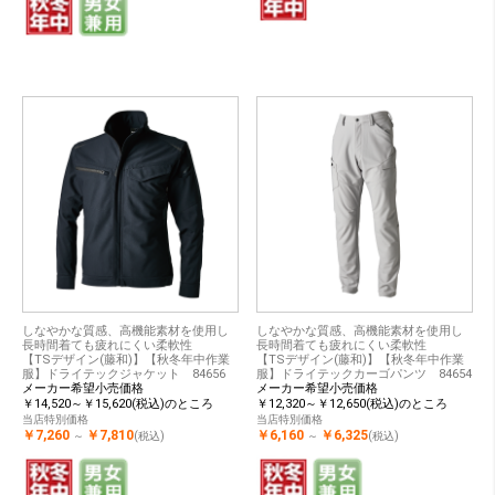
しなやかな質感、高機能素材を使用し
しなやかな質感、高機能素材を使用し
長時間着ても疲れにくい柔軟性
長時間着ても疲れにくい柔軟性
【TSデザイン(藤和)】【秋冬年中作業
【TSデザイン(藤和)】【秋冬年中作業
服】ドライテックジャケット 84656
服】ドライテックカーゴパンツ 84654
メーカー希望小売価格
メーカー希望小売価格
￥14,520～￥15,620(税込)のところ
￥12,320～￥12,650(税込)のところ
当店特別価格
当店特別価格
￥7,260
￥7,810
￥6,160
￥6,325
～
(税込)
～
(税込)