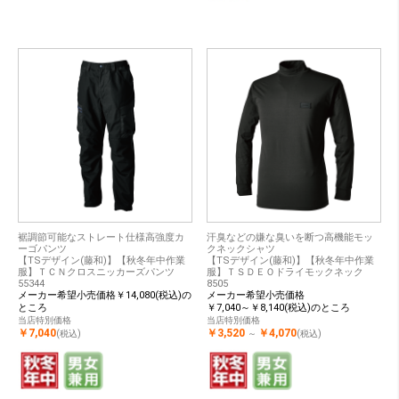
裾調節可能なストレート仕様高強度カ
汗臭などの嫌な臭いを断つ高機能モッ
ーゴパンツ
クネックシャツ
【TSデザイン(藤和)】【秋冬年中作業
【TSデザイン(藤和)】【秋冬年中作業
服】ＴＣＮクロスニッカーズパンツ
服】ＴＳＤＥＯドライモックネック
55344
8505
メーカー希望小売価格￥14,080(税込)の
メーカー希望小売価格
ところ
￥7,040～￥8,140(税込)のところ
当店特別価格
当店特別価格
￥7,040
￥3,520
￥4,070
(税込)
～
(税込)