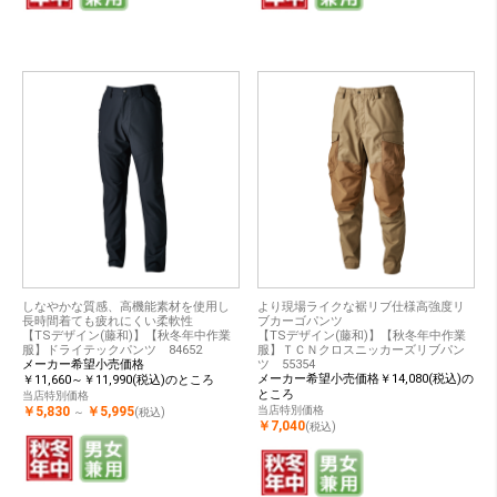
しなやかな質感、高機能素材を使用し
より現場ライクな裾リブ仕様高強度リ
長時間着ても疲れにくい柔軟性
ブカーゴパンツ
【TSデザイン(藤和)】【秋冬年中作業
【TSデザイン(藤和)】【秋冬年中作業
服】ドライテックパンツ 84652
服】ＴＣＮクロスニッカーズリブパン
メーカー希望小売価格
ツ 55354
メーカー希望小売価格￥14,080(税込)の
￥11,660～￥11,990(税込)のところ
ところ
当店特別価格
￥5,830
￥5,995
当店特別価格
～
(税込)
￥7,040
(税込)