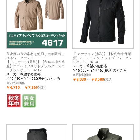
高密度の裏綿素材を使用した年間着ら
【TSデザイン(藤和)】【秋冬年中作業
れるワークウェア
服】ストレッチタフ ライダーワークジ
【TSデザイン(藤和)】【秋冬年中作業
ャケット 84646
服】エコハイブリットダブルクロスコ
メーカー希望小売価格
ーチジャケット 4617
￥16,060～￥17,160(税込)のところ
メーカー希望小売価格
当店特別価格
￥13,420～￥14,520(税込)のところ
￥8,030
￥8,580
～
(税込)
当店特別価格
￥6,710
￥7,260
～
(税込)