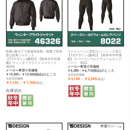
防風+裏ボアで保温性抜群。軽量で高強
ワークシーンに対応ピンソニック加工
度な防寒ジャケット
【TSデザイン(藤和)】【秋冬年中作業
【TSデザイン(藤和)】【秋冬年中作業
服】スペースシールドウォームロング
服】ウィンターフライトジャケット
パンツ 8022
46326
メーカー希望小売価格
メーカー希望小売価格
￥6,380～￥6,710(税込)のところ
￥14,300～￥15,400(税込)のところ
当店特別価格
当店特別価格
￥3,190
￥3,355
～
(税込)
￥7,150
￥7,700
～
(税込)
在庫切れ