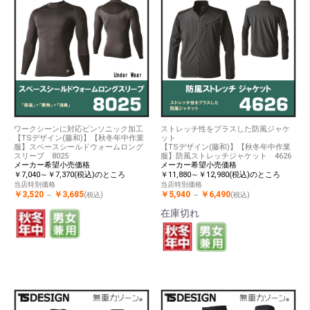
ワークシーンに対応ピンソニック加工
ストレッチ性をプラスした防風ジャケ
【TSデザイン(藤和)】【秋冬年中作業
ット
服】スペースシールドウォームロング
【TSデザイン(藤和)】【秋冬年中作業
スリーブ 8025
服】防風ストレッチジャケット 4626
メーカー希望小売価格
メーカー希望小売価格
￥7,040～￥7,370(税込)のところ
￥11,880～￥12,980(税込)のところ
当店特別価格
当店特別価格
￥3,520
￥3,685
￥5,940
￥6,490
～
(税込)
～
(税込)
在庫切れ