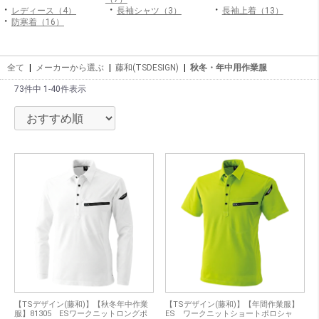
・
・
・
レディース（4）
長袖シャツ（3）
長袖上着（13）
・
防寒着（16）
全て
|
メーカーから選ぶ
|
藤和(TSDESIGN)
|
秋冬・年中用作業服
73件中 1-40件表示
【TSデザイン(藤和)】【秋冬年中作業
【TSデザイン(藤和)】【年間作業服】
服】81305 ESワークニットロングポ
ES ワークニットショートポロシャ