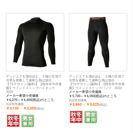
デッドエアを溜め込む ３種の生地で
デッドエアを溜め込む ３種の生地で
冷気を遮断して過剰な熱は放出
冷気を遮断して過剰な熱は放出
【TSデザイン(藤和)】【秋冬年中作業
【TSデザイン(藤和)】【秋冬年中作業
服】ウインドストップハイネック
服】ウインドストップパンツ 3222
3225
メーカー希望小売価格
メーカー希望小売価格
￥5,720～￥6,050(税込)のところ
￥6,270～￥6,600(税込)のところ
当店特別価格
当店特別価格
￥2,860
￥3,025
～
(税込)
￥3,135
￥3,300
～
(税込)