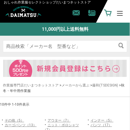
おしゃれ作業服セレクトショップ
だいまつネットストア
11,000円以上送料無料
作業服専門店だいまつネットストア
>
メーカーから選ぶ
>
藤和(TSDESIGN)
>秋
冬・年中用作業服
10件中 1-10件表示
・
・
・
その他（5）
アウター（7）
インナー（5）
・
・
・
カーゴパンツ（13）
ニット・ポロシャツ
パンツ（17）
（7）