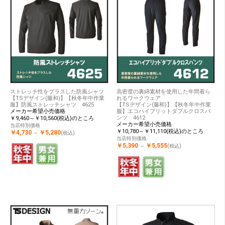
ストレッチ性をプラスした防風シャツ
高密度の裏綿素材を使用した年間着ら
【TSデザイン(藤和)】【秋冬年中作業
れるワークウェア
服】防風ストレッチシャツ 4625
【TSデザイン(藤和)】【秋冬年中作業
メーカー希望小売価格
服】エコハイブリットダブルクロスパ
ンツ 4612
￥9,460～￥10,560(税込)のところ
メーカー希望小売価格
当店特別価格
￥10,780～￥11,110(税込)のところ
￥4,730
￥5,280
～
(税込)
当店特別価格
￥5,390
￥5,555
～
(税込)