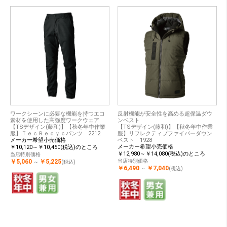
ワークシーンに必要な機能を持つエコ
反射機能が安全性を高める超保温ダウ
素材を使用した高強度ワークウェア
ンベスト
【TSデザイン(藤和)】【秋冬年中作業
【TSデザイン(藤和)】【秋冬年中作業
服】ＴｅｃＲｅｃｙｃパンツ 2212
服】リフレクティブファイバーダウン
メーカー希望小売価格
ベスト 1928
メーカー希望小売価格
￥10,120～￥10,450(税込)のところ
￥12,980～￥14,080(税込)のところ
当店特別価格
￥5,060
￥5,225
当店特別価格
～
(税込)
￥6,490
￥7,040
～
(税込)