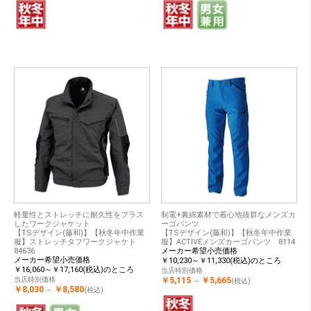
軽量性とストレッチに耐久性をプラス
制電+裏綿素材で着心地抜群なメンズカ
したワークジャケット
ーゴパンツ
【TSデザイン(藤和)】【秋冬年中作業
【TSデザイン(藤和)】【秋冬年中作業
服】ストレッチタフワークジャケト
服】ACTIVEメンズカーゴパンツ 8114
84636
メーカー希望小売価格
メーカー希望小売価格
￥10,230～￥11,330(税込)のところ
￥16,060～￥17,160(税込)のところ
当店特別価格
当店特別価格
￥5,115
￥5,665
～
(税込)
￥8,030
￥8,580
～
(税込)