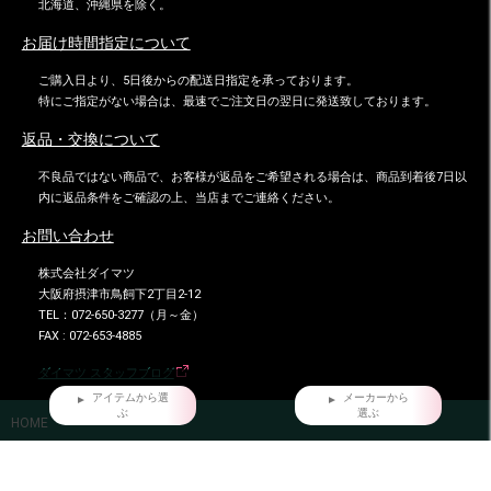
北海道、沖縄県を除く。
お届け時間指定について
ご購入日より、5日後からの配送日指定を承っております。
特にご指定がない場合は、最速でご注文日の翌日に発送致しております。
返品・交換について
不良品ではない商品で、お客様が返品をご希望される場合は、商品到着後7日以
内に返品条件をご確認の上、当店までご連絡ください。
お問い合わせ
株式会社ダイマツ
大阪府摂津市鳥飼下2丁目2-12
TEL：072-650-3277（月～金）
FAX : 072-653-4885
ダイマツ スタッフブログ
アイテムから選
メーカーから
ぶ
選ぶ
HOME
だいまつが選ばれる7つの理由