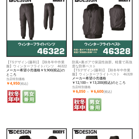
【TSデザイン(藤和)】【秋冬年中作業
防風+裏ボアで保温性抜群。軽量で高強
服】ウィンターフライトパンツ 46322
度な防寒ベスト
メーカー希望小売価格￥9,900(税込)の
【TSデザイン(藤和)】【秋冬年中作業
服】ウィンターフライトベスト 46328
ところ
メーカー希望小売価格
当店特別価格
￥12,100～￥13,200(税込)のところ
￥4,950
(税込)
当店特別価格
￥6,050
￥6,600
～
(税込)