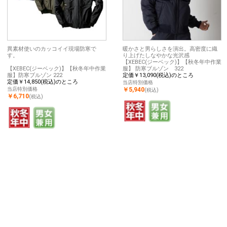
異素材使いのカッコイイ現場防寒で
暖かさと男らしさを演出。高密度に織
す。
り上げたしなやかな光沢感
【XEBEC(ジーベック)】【秋冬年中作業
【XEBEC(ジーベック)】【秋冬年中作業
服】 防寒ブルゾン 322
服】防寒ブルゾン 222
定価￥13,090(税込)のところ
定価￥14,850(税込)のところ
当店特別価格
当店特別価格
￥5,940
(税込)
￥6,710
(税込)