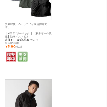
異素材使いのカッコイイ現場防寒で
す。
【XEBEC(ジーベック)】【秋冬年中作業
服】防寒ベスト223
定価￥11,990(税込)のところ
当店特別価格
￥5,390
(税込)