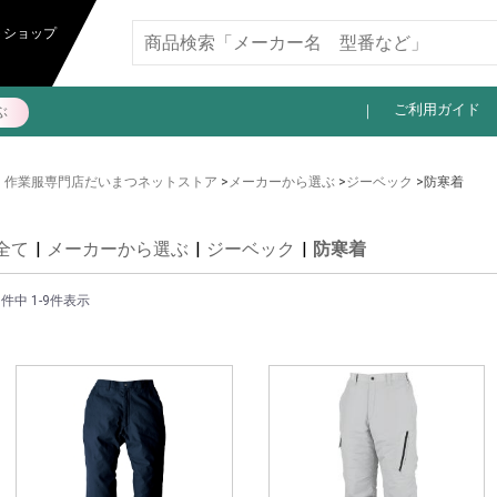
11,000円以上送料無料
トショップ
ご利用ガイド
ぶ
作業服専門店だいまつネットストア
>
メーカーから選ぶ
>
ジーベック
>防寒着
全て
|
メーカーから選ぶ
|
ジーベック
|
防寒着
9件中 1-9件表示