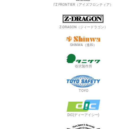
I'Z FRONTIER（アイズフロンティア）
Z-DRAGON（ジィードラゴン）
SHINWA（進和）
谷沢製作所
TOYO
DIC(ディーアイシー)