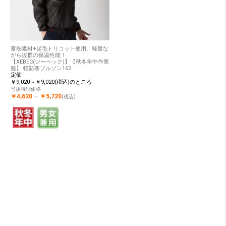
蓄熱素材+起毛トリコット使用。軽量な
がら抜群の保温性能！
【XEBEC(ジーベック)】【秋冬年中作業
服】 軽防寒ブルゾン162
定価
￥9,020～￥9,020(税込)のところ
当店特別価格
￥4,620
￥5,720
～
(税込)