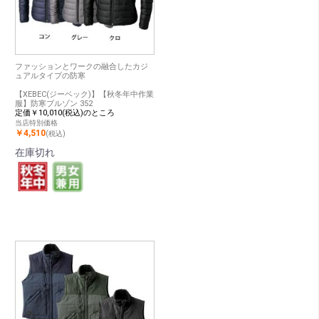
ファッションとワークの融合したカジ
ュアルタイプの防寒
【XEBEC(ジーベック)】【秋冬年中作業
服】防寒ブルゾン 352
定価￥10,010(税込)のところ
当店特別価格
￥4,510
(税込)
在庫切れ