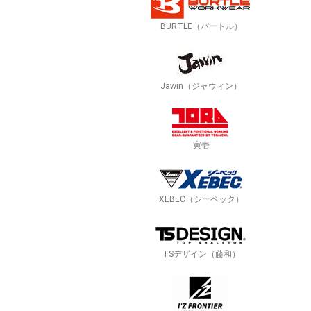
BURTLE（バートル）
Jawin（ジャウィン）
寅壱
XEBEC（シーベック）
TSデザイン（藤和）