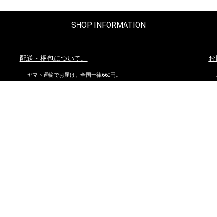
SHOP INFORMATION
配送・梱包について。
お
ヤマト運輸でお届け。全国一律660円。
沖縄県および他の都道府県の離島部など一部の地域は1,650円となりま
す。
11,000円以上（税込）お買い上げの場合は地域にかかわらず送料無
料。ただし北海道、沖縄県を除く。
お問い合わせ
到
株式会社ダイマツ
大阪府摂津市鳥飼下2丁目2-12
TEL：072-650-3277（月～金）
FAX : 072-653-4885