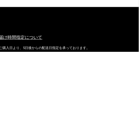
届け時間指定について
ご購入日より、5日後からの配送日指定を承っております。
特にご指定がない場合は、最速でご注文日の翌日に発送致しておりま
す。
ダイマツ スタッフブログ