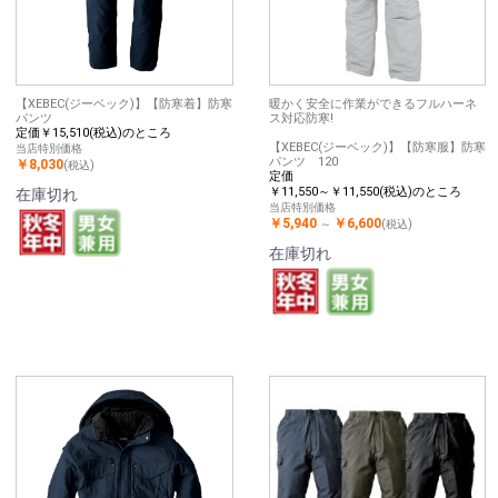
【XEBEC(ジーベック)】【防寒着】防寒
暖かく安全に作業ができるフルハーネ
パンツ
ス対応防寒!
定価￥15,510(税込)のところ
【XEBEC(ジーベック)】【防寒服】防寒
当店特別価格
パンツ 120
￥8,030
(税込)
定価
￥11,550～￥11,550(税込)のところ
在庫切れ
当店特別価格
￥5,940
￥6,600
～
(税込)
在庫切れ