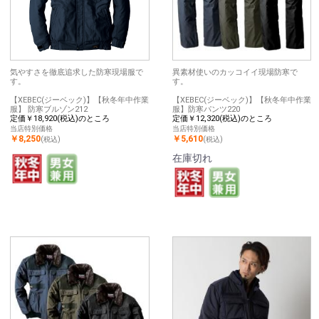
気やすさを徹底追求した防寒現場服で
異素材使いのカッコイイ現場防寒で
す。
す。
【XEBEC(ジーベック)】【秋冬年中作業
【XEBEC(ジーベック)】【秋冬年中作業
服】 防寒ブルゾン212
服】防寒パンツ220
定価￥18,920(税込)のところ
定価￥12,320(税込)のところ
当店特別価格
当店特別価格
￥8,250
￥5,610
(税込)
(税込)
在庫切れ