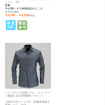
シャツ 707
定価
￥6,380～￥7,040(税込)のところ
当店特別価格
￥3,190
￥3,520
～
(税込)
へリンボーン×定番ツイル ヴィンテー
ジ感溢れる日本製素材ジャケット
【BURTLE(バートル)】【春夏作業服 】
長袖シャツ 1515