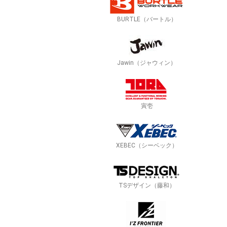
BURTLE（バートル）
Jawin（ジャウィン）
寅壱
XEBEC（シーベック）
TSデザイン（藤和）