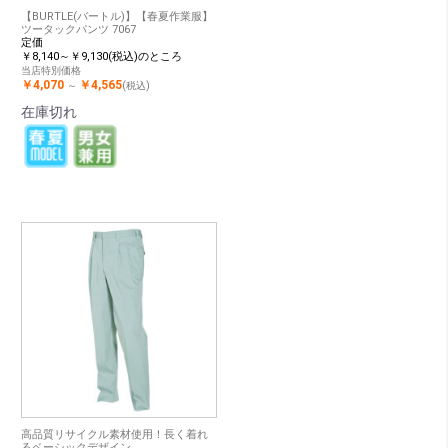
【BURTLE(バートル)】【春夏作業服】
ツータックパンツ 7067
定価
￥8,140～￥9,130(税込)のところ
当店特別価格
￥4,070
￥4,565
～
(税込)
在庫切れ
高品質リサイクル素材使用！長く着れ
るベーシックデザイン。