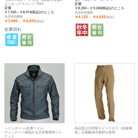
ユニセックスパンツ 7043
定価
定価
￥8,250～￥9,240(税込)のところ
￥7,920～￥8,910(税込)のところ
当店特別価格
当店特別価格
￥4,125
￥4,620
～
(税込)
￥3,960
￥4,455
～
(税込)
在庫切れ
へリンボーン×定番ツイル
高品質は日本製ドビークロス（校倉構
ヴィンテージ感溢れる日本製素材ジャ
造）点接触清涼素材を使用
ケット