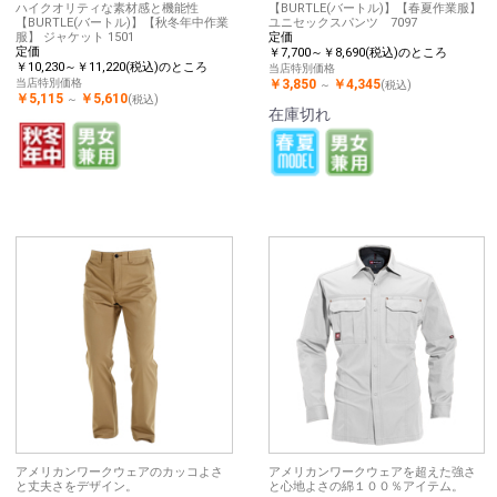
ハイクオリティな素材感と機能性
【BURTLE(バートル)】【春夏作業服】
【BURTLE(バートル)】【秋冬年中作業
ユニセックスパンツ 7097
服】 ジャケット 1501
定価
定価
￥7,700～￥8,690(税込)のところ
￥10,230～￥11,220(税込)のところ
当店特別価格
当店特別価格
￥3,850
￥4,345
～
(税込)
￥5,115
￥5,610
～
(税込)
在庫切れ
アメリカンワークウェアのカッコよさ
アメリカンワークウェアを超えた強さ
と丈夫さをデザイン。
と心地よさの綿１００％アイテム。