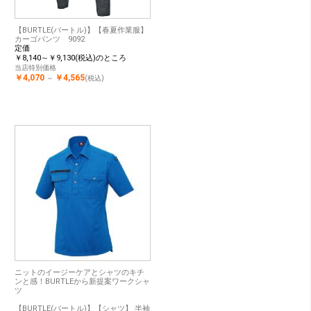
【BURTLE(バートル)】【春夏作業服】
カーゴパンツ 9092
定価
￥8,140～￥9,130(税込)のところ
当店特別価格
￥4,070
￥4,565
～
(税込)
ニットのイージーケアとシャツのキチ
ンと感！BURTLEから新提案ワークシャ
ツ
【BURTLE(バートル)】【シャツ】 半袖