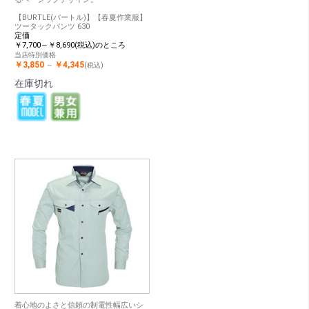
【BURTLE(バートル)】【春夏作業服】
ツータックパンツ 630
定価
￥7,700～￥8,690(税込)のところ
当店特別価格
￥3,850
￥4,345
～
(税込)
在庫切れ
着心地のよさと信頼の制電性幅広いシ