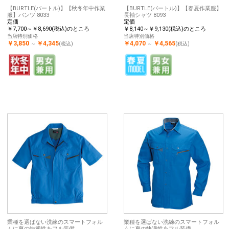
【BURTLE(バートル)】【秋冬年中作業
【BURTLE(バートル)】【春夏作業服】
服】パンツ 8033
長袖シャツ 8093
定価
定価
￥7,700～￥8,690(税込)のところ
￥8,140～￥9,130(税込)のところ
当店特別価格
当店特別価格
￥3,850
￥4,345
￥4,070
￥4,565
～
(税込)
～
(税込)
業種を選ばない洗練のスマートフォル
業種を選ばない洗練のスマートフォル
ムに夏の快適性をフル装備。
ムに夏の快適性をフル装備。