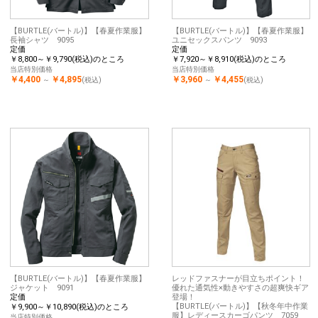
【BURTLE(バートル)】【春夏作業服】
【BURTLE(バートル)】【春夏作業服】
長袖シャツ 9095
ユニセックスパンツ 9093
定価
定価
￥8,800～￥9,790(税込)のところ
￥7,920～￥8,910(税込)のところ
当店特別価格
当店特別価格
￥4,400
￥4,895
￥3,960
￥4,455
～
(税込)
～
(税込)
【BURTLE(バートル)】【春夏作業服】
レッドファスナーが目立ちポイント！
ジャケット 9091
優れた通気性×動きやすさの超爽快ギア
定価
登場！
【BURTLE(バートル)】【秋冬年中作業
￥9,900～￥10,890(税込)のところ
服】レディースカーゴパンツ 7059
当店特別価格