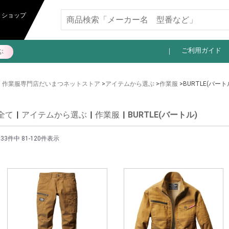
11,000円以上送料無料
トショップ
ご利用ガイド
ぶ
作業服専門店だいまつネットストア
>
アイテムから選ぶ
>
作業服
>BURTLE(バート
全て
|
アイテムから選ぶ
|
作業服
|
BURTLE(バートル)
133件中 81-120件表示