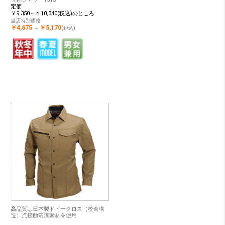
定価
￥9,350～￥10,340(税込)のところ
当店特別価格
￥4,675
￥5,170
～
(税込)
高品質は日本製ドビークロス（校倉構
造）点接触清涼素材を使用