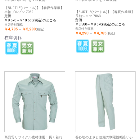
【BURTLE(バートル)】【春夏作業服】
半袖ブルゾン 7062
【BURTLE(バートル)】【春夏作業服】
定価
長袖シャツ 7063
定価
￥9,570～￥10,560(税込)のところ
￥8,580～￥9,570(税込)のところ
当店特別価格
￥4,785
￥5,280
当店特別価格
～
(税込)
￥4,290
￥4,785
～
(税込)
在庫切れ
高品質リサイクル素材使用！長く着れ
着心地のよさと信頼の制電性幅広いシ