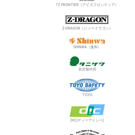
I'Z FRONTIER（アイズフロンティア）
Z-DRAGON（ジィードラゴン）
SHINWA（進和）
谷沢製作所
TOYO
DIC(ディーアイシー)