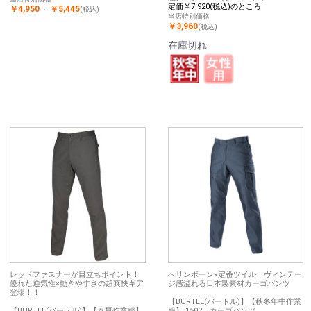
定価￥7,920(税込)のところ
￥4,950
￥5,445
～
(税込)
当店特別価格
￥3,960
(税込)
在庫切れ
レッドファスナーが目立ちポイント！
へリンボーン×定番ツイル ヴィンテー
優れた通気性×動きやすさの超爽快ギア
ジ感溢れる日本製素材カーゴパンツ
登場！！
【BURTLE(バートル)】【秋冬年中作業
【BURTLE(バートル)】【春夏作業服】
服】 1502 カーゴパンツ