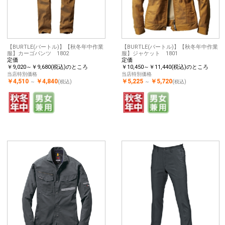
【BURTLE(バートル)】【秋冬年中作業
【BURTLE(バートル)】【秋冬年中作業
服】カーゴパンツ 1802
服】ジャケット 1801
定価
定価
￥9,020～￥9,680(税込)のところ
￥10,450～￥11,440(税込)のところ
当店特別価格
当店特別価格
￥4,510
￥4,840
￥5,225
￥5,720
～
(税込)
～
(税込)