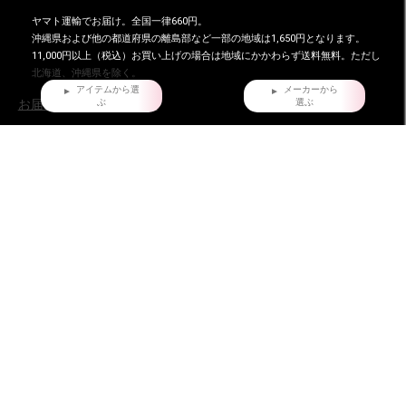
ヤマト運輸でお届け。全国一律660円。
沖縄県および他の都道府県の離島部など一部の地域は1,650円となります。
11,000円以上（税込）お買い上げの場合は地域にかかわらず送料無料。ただし
北海道、沖縄県を除く。
アイテムから選
メーカーから
ぶ
選ぶ
お届け時間指定について
ご購入日より、5日後からの配送日指定を承っております。
特にご指定がない場合は、最速でご注文日の翌日に発送致しております。
返品・交換について
不良品ではない商品で、お客様が返品をご希望される場合は、商品到着後7日以
内に返品条件をご確認の上、当店までご連絡ください。
お問い合わせ
株式会社ダイマツ
大阪府摂津市鳥飼下2丁目2-12
TEL：072-650-3277（月～金）
FAX : 072-653-4885
ダイマツ スタッフブログ