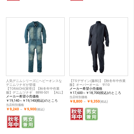
人気デニムシリーズにヘビーオンスな
【TSデザイン(藤和)】【秋冬年中作業
デニムツナギが登場
服】オーバーオール 9110
【TORAICHI(寅壱)】【秋冬年中作業
メーカー希望小売価格
服】デニムツナギ 8890-501 【ALL】
￥17,600～￥18,700(税込)のところ
メーカー希望小売価格
当店特別価格
￥19,140～￥19,140(税込)のところ
￥8,800
￥9,350
～
(税込)
当店特別価格
￥9,240
￥9,900
～
(税込)