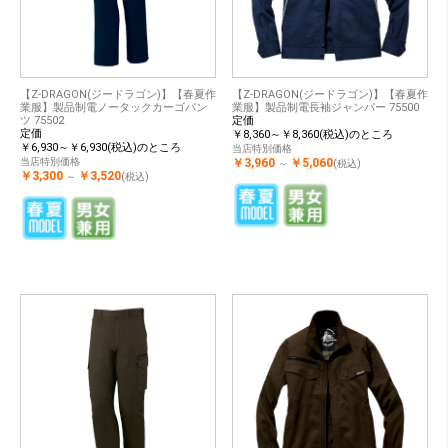
【Z-DRAGON(ジードラゴン)】【春夏作
【Z-DRAGON(ジードラゴン)】【春夏作
業服】製品制電ノータックカーゴパン
業服】製品制電長袖ジャンパー 75500
ツ 75502
定価
定価
￥8,360～￥8,360(税込)のところ
￥6,930～￥6,930(税込)のところ
当店特別価格
当店特別価格
￥3,960
￥5,060
～
(税込)
￥3,300
￥3,520
～
(税込)