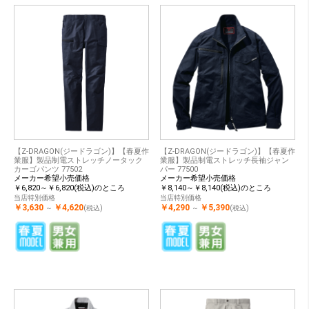
【Z-DRAGON(ジードラゴン)】【春夏作
【Z-DRAGON(ジードラゴン)】【春夏作
業服】製品制電ストレッチノータック
業服】製品制電ストレッチ長袖ジャン
カーゴパンツ 77502
パー 77500
メーカー希望小売価格
メーカー希望小売価格
￥6,820～￥6,820(税込)のところ
￥8,140～￥8,140(税込)のところ
当店特別価格
当店特別価格
￥3,630
￥4,620
￥4,290
￥5,390
～
(税込)
～
(税込)