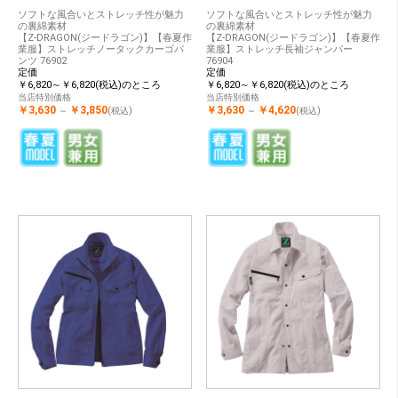
ソフトな風合いとストレッチ性が魅力
ソフトな風合いとストレッチ性が魅力
の裏綿素材
の裏綿素材
【Z-DRAGON(ジードラゴン)】【春夏作
【Z-DRAGON(ジードラゴン)】【春夏作
業服】ストレッチノータックカーゴパ
業服】ストレッチ長袖ジャンパー
ンツ 76902
76904
定価
定価
￥6,820～￥6,820(税込)のところ
￥6,820～￥6,820(税込)のところ
当店特別価格
当店特別価格
￥3,630
￥3,850
￥3,630
￥4,620
～
(税込)
～
(税込)