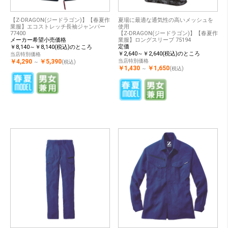
【Z-DRAGON(ジードラゴン)】【春夏作
夏場に最適な通気性の高いメッシュを
業服】エコストレッチ長袖ジャンパー
使用
77400
【Z-DRAGON(ジードラゴン)】【春夏作
メーカー希望小売価格
業服】ロングスリーブ 75194
定価
￥8,140～￥8,140(税込)のところ
￥2,640～￥2,640(税込)のところ
当店特別価格
￥4,290
￥5,390
当店特別価格
～
(税込)
￥1,430
￥1,650
～
(税込)