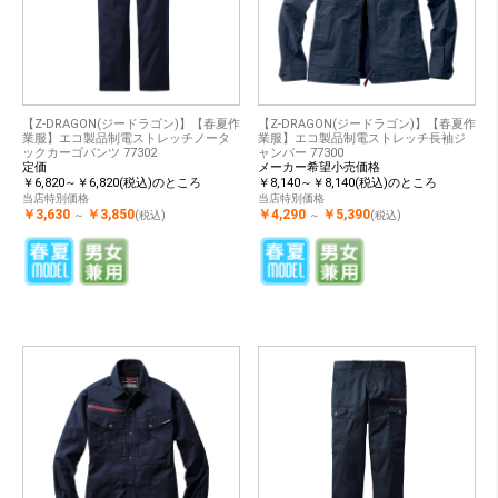
【Z-DRAGON(ジードラゴン)】【春夏作
【Z-DRAGON(ジードラゴン)】【春夏作
業服】エコ製品制電ストレッチノータ
業服】エコ製品制電ストレッチ長袖ジ
ックカーゴパンツ 77302
ャンパー 77300
定価
メーカー希望小売価格
￥6,820～￥6,820(税込)のところ
￥8,140～￥8,140(税込)のところ
当店特別価格
当店特別価格
￥3,630
￥3,850
￥4,290
￥5,390
～
(税込)
～
(税込)