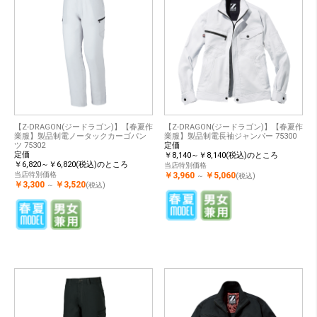
【Z-DRAGON(ジードラゴン)】【春夏作
【Z-DRAGON(ジードラゴン)】【春夏作
業服】製品制電ノータックカーゴパン
業服】製品制電長袖ジャンパー 75300
ツ 75302
定価
定価
￥8,140～￥8,140(税込)のところ
￥6,820～￥6,820(税込)のところ
当店特別価格
当店特別価格
￥3,960
￥5,060
～
(税込)
￥3,300
￥3,520
～
(税込)