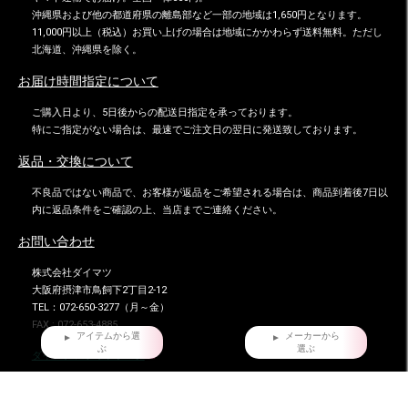
沖縄県および他の都道府県の離島部など一部の地域は1,650円となります。
11,000円以上（税込）お買い上げの場合は地域にかかわらず送料無料。ただし
北海道、沖縄県を除く。
お届け時間指定について
ご購入日より、5日後からの配送日指定を承っております。
特にご指定がない場合は、最速でご注文日の翌日に発送致しております。
返品・交換について
不良品ではない商品で、お客様が返品をご希望される場合は、商品到着後7日以
内に返品条件をご確認の上、当店までご連絡ください。
お問い合わせ
株式会社ダイマツ
大阪府摂津市鳥飼下2丁目2-12
TEL：072-650-3277（月～金）
FAX : 072-653-4885
アイテムから選
メーカーから
ぶ
選ぶ
ダイマツ スタッフブログ
HOME