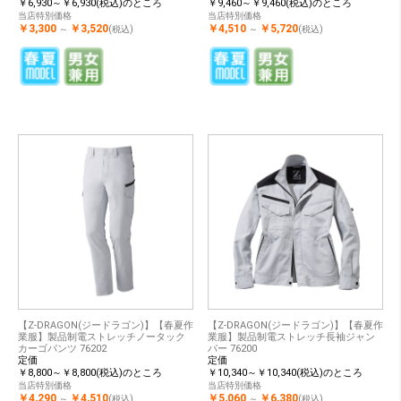
￥6,930～￥6,930(税込)のところ
￥9,460～￥9,460(税込)のところ
当店特別価格
当店特別価格
￥3,300
￥3,520
￥4,510
￥5,720
～
(税込)
～
(税込)
【Z-DRAGON(ジードラゴン)】【春夏作
【Z-DRAGON(ジードラゴン)】【春夏作
業服】製品制電ストレッチノータック
業服】製品制電ストレッチ長袖ジャン
カーゴパンツ 76202
パー 76200
定価
定価
￥8,800～￥8,800(税込)のところ
￥10,340～￥10,340(税込)のところ
当店特別価格
当店特別価格
￥4,290
￥4,510
￥5,060
￥6,380
～
(税込)
～
(税込)