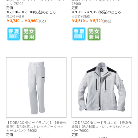
ンツ 75902
75900
定価
定価
￥7,810～￥7,810(税込)のところ
￥9,350～￥9,350(税込)のところ
当店特別価格
当店特別価格
￥3,740
￥3,960
￥4,510
￥5,720
～
(税込)
～
(税込)
【Z-DRAGON(ジードラゴン)】【春夏作
【Z-DRAGON(ジードラゴン)】【春夏作
業服】製品制電ストレッチノータック
業服】製品制電ストレッチ長袖ジャン
カーゴパンツ 76002
パー 76000
定価
定価