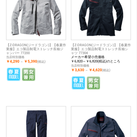
【Z-DRAGON(ジードラゴン)】【春夏作
【Z-DRAGON(ジードラゴン)】【春夏作
業服】エコ製品制電ストレッチ長袖ジ
業服】エコ製品制電ストレッチ長袖シ
ャンパー 77200
ャツ 77304
メーカー希望小売価格
当店特別価格
￥4,290
￥5,390
￥6,820～￥6,820(税込)のところ
～
(税込)
当店特別価格
￥3,630
￥4,620
～
(税込)