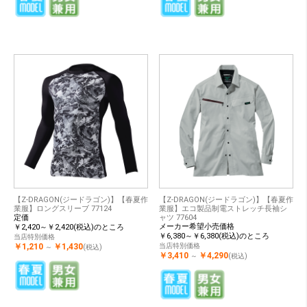
【Z-DRAGON(ジードラゴン)】【春夏作
【Z-DRAGON(ジードラゴン)】【春夏作
業服】ロングスリーブ 77124
業服】エコ製品制電ストレッチ長袖シ
定価
ャツ 77604
メーカー希望小売価格
￥2,420～￥2,420(税込)のところ
￥6,380～￥6,380(税込)のところ
当店特別価格
￥1,210
￥1,430
当店特別価格
～
(税込)
￥3,410
￥4,290
～
(税込)