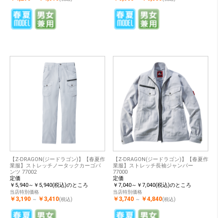
【Z-DRAGON(ジードラゴン)】【春夏作
【Z-DRAGON(ジードラゴン)】【春夏作
業服】ストレッチノータックカーゴパ
業服】ストレッチ長袖ジャンパー
ンツ 77002
77000
定価
定価
￥5,940～￥5,940(税込)のところ
￥7,040～￥7,040(税込)のところ
当店特別価格
当店特別価格
￥3,190
￥3,410
￥3,740
￥4,840
～
(税込)
～
(税込)