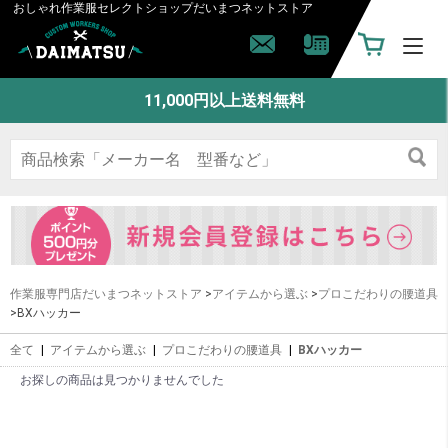
おしゃれ作業服セレクトショップ
だいまつネットストア
11,000円以上送料無料
作業服専門店だいまつネットストア
>
アイテムから選ぶ
>
プロこだわりの腰道具
>BXハッカー
全て
|
アイテムから選ぶ
|
プロこだわりの腰道具
|
BXハッカー
お探しの商品は見つかりませんでした