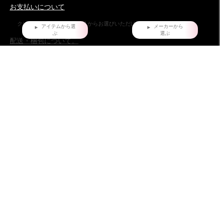
お支払いについて
クレジットカード・銀行振込からお選びいただけます。
アイテムから選
メーカーから
ぶ
選ぶ
配送・梱包について。
ヤマト運輸でお届け。全国一律660円。
沖縄県および他の都道府県の離島部など一部の地域は1,650円となります。
11,000円以上（税込）お買い上げの場合は地域にかかわらず送料無料。ただし
北海道、沖縄県を除く。
お届け時間指定について
ご購入日より、5日後からの配送日指定を承っております。
特にご指定がない場合は、最速でご注文日の翌日に発送致しております。
返品・交換について
不良品ではない商品で、お客様が返品をご希望される場合は、商品到着後7日以
内に返品条件をご確認の上、当店までご連絡ください。
お問い合わせ
株式会社ダイマツ
大阪府摂津市鳥飼下2丁目2-12