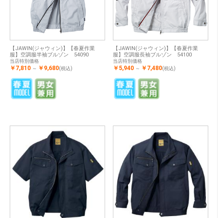
【JAWIN(ジャウィン)】【春夏作業
【JAWIN(ジャウィン)】【春夏作業
服】空調服半袖ブルゾン 54090
服】空調服長袖ブルゾン 54100
当店特別価格
当店特別価格
￥7,810
￥9,680
￥5,940
￥7,480
～
(税込)
～
(税込)