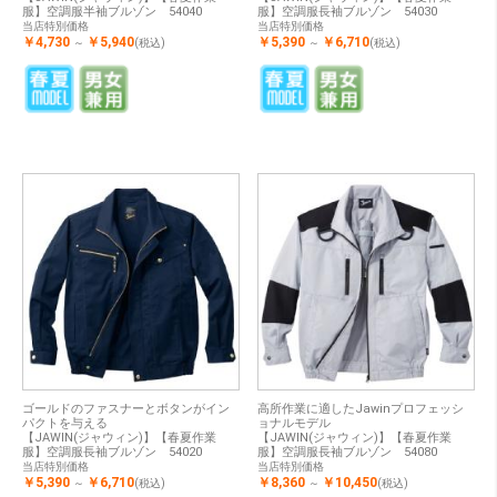
服】空調服半袖ブルゾン 54040
服】空調服長袖ブルゾン 54030
当店特別価格
当店特別価格
￥4,730
￥5,940
￥5,390
￥6,710
～
(税込)
～
(税込)
ゴールドのファスナーとボタンがイン
高所作業に適したJawinプロフェッシ
パクトを与える
ョナルモデル
【JAWIN(ジャウィン)】【春夏作業
【JAWIN(ジャウィン)】【春夏作業
服】空調服長袖ブルゾン 54020
服】空調服長袖ブルゾン 54080
当店特別価格
当店特別価格
￥5,390
￥6,710
￥8,360
￥10,450
～
(税込)
～
(税込)