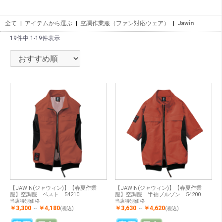
全て
|
アイテムから選ぶ
|
空調作業服（ファン対応ウェア）
|
Jawin
19件中 1-19件表示
【JAWIN(ジャウィン)】【春夏作業
【JAWIN(ジャウィン)】【春夏作業
服】空調服 ベスト 54210
服】空調服 半袖ブルゾン 54200
当店特別価格
当店特別価格
￥3,300
￥4,180
￥3,630
￥4,620
～
(税込)
～
(税込)