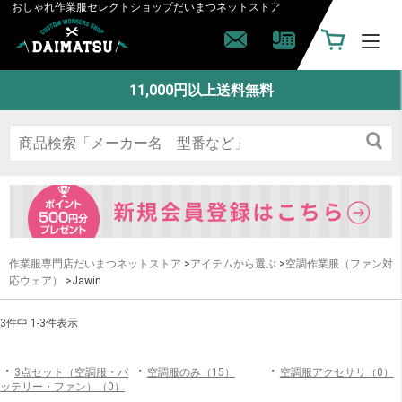
おしゃれ作業服セレクトショップ
だいまつネットストア
11,000円以上送料無料
作業服専門店だいまつネットストア
>
アイテムから選ぶ
>
空調作業服（ファン対
応ウェア）
>Jawin
3件中 1-3件表示
・
・
・
3点セット（空調服・バ
空調服のみ（15）
空調服アクセサリ（0）
ッテリー・ファン）（0）