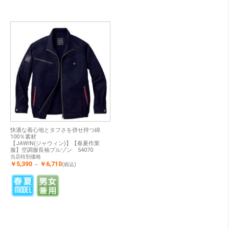
快適な着心地とタフさを併せ持つ綿
100％素材
【JAWIN(ジャウィン)】【春夏作業
服】空調服長袖ブルゾン 54070
当店特別価格
￥5,390
￥6,710
～
(税込)