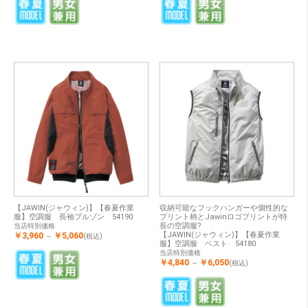
【JAWIN(ジャウィン)】【春夏作業
収納可能なフックハンガーや個性的な
服】空調服 長袖ブルゾン 54190
プリント柄とJawinロゴプリントが特
長の空調服?
当店特別価格
【JAWIN(ジャウィン)】【春夏作業
￥3,960
￥5,060
～
(税込)
服】空調服 ベスト 54180
当店特別価格
￥4,840
￥6,050
～
(税込)