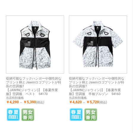
収納可能なフックハンガーや個性的な
収納可能なフックハンガーや個性的な
プリント柄とJawinロゴプリントが特
プリント柄とJawinロゴプリントが特
長の空調服?
長の空調服?
【JAWIN(ジャウィン)】【春夏作業
【JAWIN(ジャウィン)】【春夏作業
服】空調服 ベスト 54170
服】空調服 半袖ブルゾン 54160
当店特別価格
当店特別価格
￥4,290
￥5,390
￥4,620
￥5,720
～
(税込)
～
(税込)