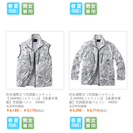
存在感際立つ空調服ジャケット
存在感際立つ空調服ジャケット
【JAWIN(ジャウィン)】【春夏作業
【JAWIN(ジャウィン)】【春夏作業
服】空調服ベスト 54060
服】空調服長袖ブルゾン 54050
当店特別価格
当店特別価格
￥4,180
￥5,170
￥5,390
￥6,710
～
(税込)
～
(税込)