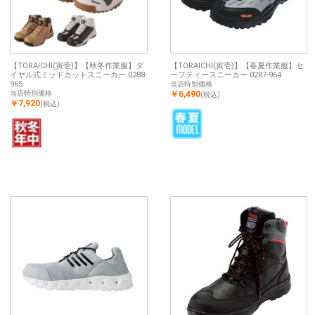
【TORAICHI(寅壱)】【秋冬作業服】ダ
【TORAICHI(寅壱)】【春夏作業服】セ
イヤル式ミッドカットスニーカー 0288-
ーフティースニーカー 0287-964
965
当店特別価格
当店特別価格
￥6,490
(税込)
￥7,920
(税込)