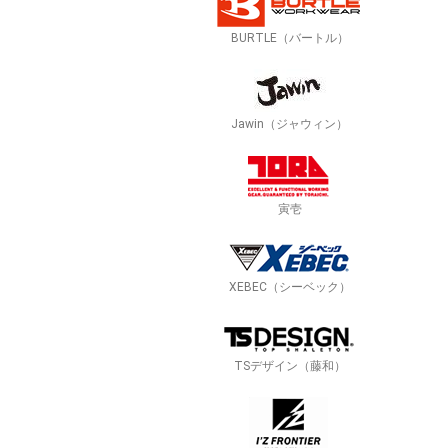
BURTLE（バートル）
Jawin（ジャウィン）
寅壱
XEBEC（シーベック）
TSデザイン（藤和）