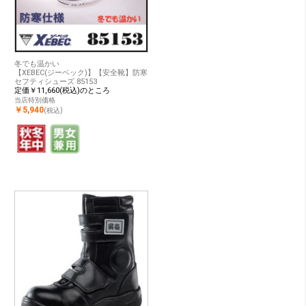
冬でも温かい
【XEBEC(ジーベック)】【安全靴】防寒
セフティシューズ 85153
定価￥11,660(税込)のところ
当店特別価格
￥5,940
(税込)