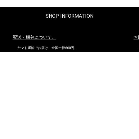
SHOP INFORMATION
配送・梱包について。
お
ヤマト運輸でお届け。全国一律660円。
沖縄県および他の都道府県の離島部など一部の地域は1,650円となりま
す。
11,000円以上（税込）お買い上げの場合は地域にかかわらず送料無
料。ただし北海道、沖縄県を除く。
お問い合わせ
到
株式会社ダイマツ
大阪府摂津市鳥飼下2丁目2-12
TEL：072-650-3277（月～金）
FAX : 072-653-4885