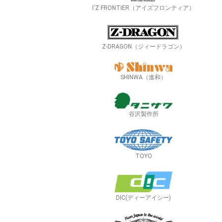
I'Z FRONTIER（アイズフロンティア）
Z-DRAGON（ジィードラゴン）
SHINWA（進和）
谷沢製作所
TOYO
DIC(ディーアイシー)