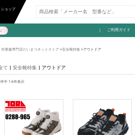
11,000円以上送料無料
トショップ
ご利用ガイド
ぶ
作業服専門店だいまつネットストア
>
安全靴特集
>アウトドア
全て
|
安全靴特集
|
アウトドア
6件中 1-6件表示