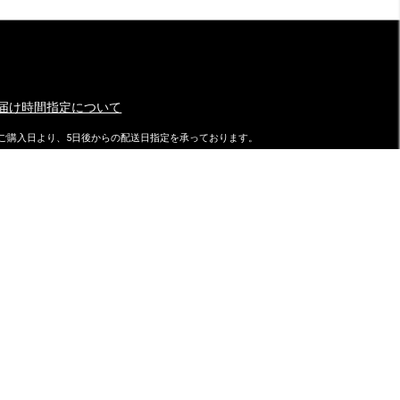
届け時間指定について
ご購入日より、5日後からの配送日指定を承っております。
特にご指定がない場合は、最速でご注文日の翌日に発送致しておりま
す。
ダイマツ スタッフブログ