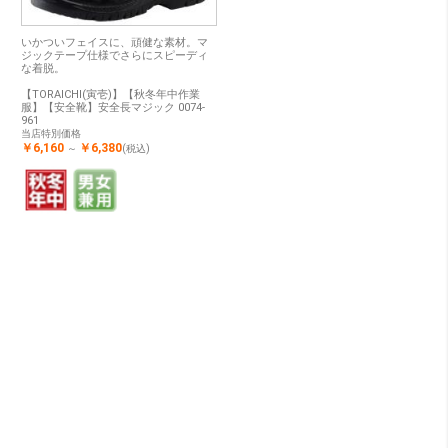
いかついフェイスに、頑健な素材。マ
ジックテープ仕様でさらにスピーディ
な着脱。
【TORAICHI(寅壱)】【秋冬年中作業
服】【安全靴】安全長マジック 0074-
961
当店特別価格
￥6,160
￥6,380
～
(税込)