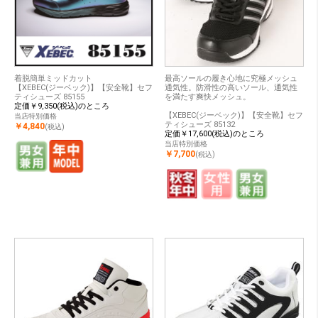
着脱簡単ミッドカット
最高ソールの履き心地に究極メッシュ
【XEBEC(ジーベック)】【安全靴】セフ
通気性。防滑性の高いソール、通気性
ティシューズ 85155
を満たす爽快メッシュ。
定価￥9,350(税込)のところ
【XEBEC(ジーベック)】【安全靴】セフ
当店特別価格
ティシューズ 85132
￥4,840
(税込)
定価￥17,600(税込)のところ
当店特別価格
￥7,700
(税込)