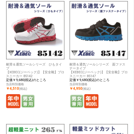
耐滑＆通気ソールシリーズ ひもタイ
耐滑＆通気ソールシリーズ 面ファス
プ
ナータイプ
【XEBEC(ジーベック)】【安全靴】プロ
【XEBEC(ジーベック)】【安全靴】プロ
スニーカー 85142
スニーカー 85147
定価￥9,680(税込)のところ
定価￥9,680(税込)のところ
当店特別価格
当店特別価格
￥4,510
￥4,950
(税込)
(税込)