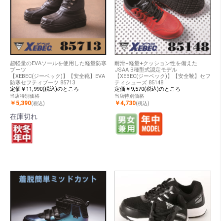
超軽量のEVAソールを使用した軽量防寒
耐滑+軽量+クッション性を備えた
ブーツ
JSAA B種型式認定モデル
【XEBEC(ジーベック)】【安全靴】EVA
【XEBEC(ジーベック)】【安全靴】セフ
防寒セフティブーツ 85713
ティシューズ 85148
定価￥11,990(税込)のところ
定価￥9,570(税込)のところ
当店特別価格
当店特別価格
￥5,390
￥4,730
(税込)
(税込)
在庫切れ