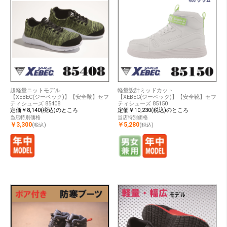
超軽量ニットモデル
軽量設計ミッドカット
【XEBEC(ジーベック)】【安全靴】セフ
【XEBEC(ジーベック)】【安全靴】セフ
ティシューズ 85408
ティシューズ 85150
定価￥8,140(税込)のところ
定価￥10,230(税込)のところ
当店特別価格
当店特別価格
￥3,300
￥5,280
(税込)
(税込)