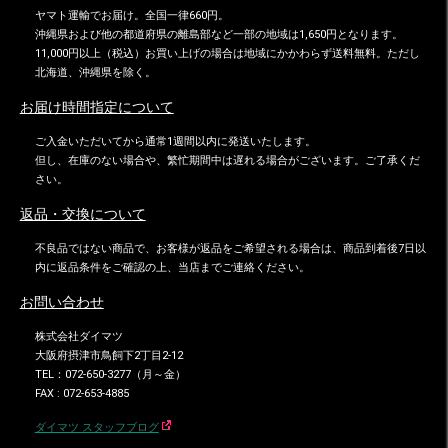
ヤマト運輸でお届け。全国一律660円。
沖縄県および他の都道府県の離島部など一部の地域は1,650円となります。
11,000円以上（税込）お買い上げの場合は地域にかかわらず送料無料。ただし
北海道、沖縄県を除く。
お届け時間指定について
ご入金いただいてから通常1週間以内に発送いたします。
但し、在庫のない場合や、繁忙期間中は遅れる場合がございます。ご了承くだ
さい。
返品・交換について
不良品ではない商品で、お客様が返品をご希望される場合は、商品到着後7日以
内に返品条件をご確認の上、当店までご連絡ください。
お問い合わせ
株式会社ダイマツ
大阪府摂津市鳥飼下2丁目2-12
TEL：072-650-3277（月～金）
FAX : 072-653-4885
ダイマツ スタッフブログ