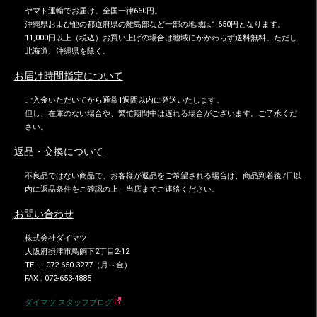
ヤマト運輸でお届け。全国一律660円。
沖縄県および他の都道府県の離島部など一部の地域は1,650円となります。
11,000円以上（税込）お買い上げの場合は地域にかかわらず送料無料。ただし
北海道、沖縄県を除く。
お届け時間指定について
ご入金いただいてから通常1週間以内に発送いたします。
但し、在庫のない場合や、繁忙期間中は遅れる場合がございます。ご了承くだ
さい。
返品・交換について
不良品ではない商品で、お客様が返品をご希望される場合は、商品到着後7日以
内に返品条件をご確認の上、当店までご連絡ください。
お問い合わせ
株式会社ダイマツ
大阪府摂津市鳥飼下2丁目2-12
TEL：072-650-3277（月～金）
FAX : 072-653-4885
ダイマツ スタッフブログ