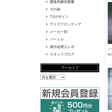
腰道具解体新書
その他
TSデザイン
アイズフロンティア
メーカー別
バートル
展示会潜入レポ
バ
スタッフブログ
袖
アーカイブ
ア
ー
カ
イ
ブ