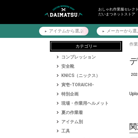
おしゃれ作業服セレク
だいまつネットストア
アイテムから
選ぶ
メーカーから
選
作業
カテゴリー
コンプレッション
デ
安全靴
20
KNICS（ニックス）
寅壱-TORAICHI-
Up
特別企画
現場・作業用ヘルメット
夏の作業着
アイテム別
関
工具