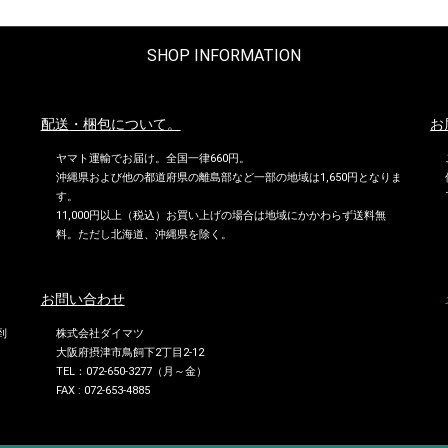
SHOP INFORMATION
配送・梱包について。
お
ヤマト運輸でお届け。全国一律660円。
沖縄県および他の都道府県の離島部など一部の地域は1,650円となりま
す。
11,000円以上（税込）お買い上げの場合は地域にかかわらず送料無
料。ただし北海道、沖縄県を除く。
お問い合わせ
到
株式会社ダイマツ
大阪府摂津市鳥飼下2丁目2-12
TEL：072-650-3277（月～金）
FAX : 072-653-4885