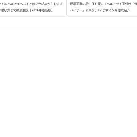
ートル ペルチェベストとは？仕組みからおすす
現場工事の熱中症対策に！ヘルメット直付け「
の選び方まで徹底解説【2026年最新版】
バイザー」オリジナル8デザインを徹底紹介