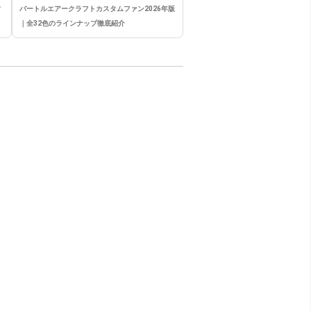
竹
バートルエアークラフトカスタムファン2026年版
｜全32色のラインナップ徹底紹介