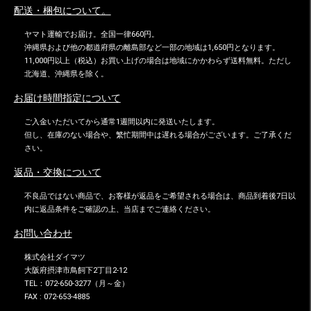
配送・梱包について。
ヤマト運輸でお届け。全国一律660円。
沖縄県および他の都道府県の離島部など一部の地域は1,650円となります。
11,000円以上（税込）お買い上げの場合は地域にかかわらず送料無料。ただし
北海道、沖縄県を除く。
お届け時間指定について
ご入金いただいてから通常1週間以内に発送いたします。
但し、在庫のない場合や、繁忙期間中は遅れる場合がございます。ご了承くだ
さい。
返品・交換について
不良品ではない商品で、お客様が返品をご希望される場合は、商品到着後7日以
内に返品条件をご確認の上、当店までご連絡ください。
お問い合わせ
株式会社ダイマツ
大阪府摂津市鳥飼下2丁目2-12
TEL：072-650-3277（月～金）
FAX : 072-653-4885