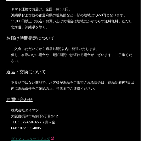
ヤマト運輸でお届け。全国一律660円。
沖縄県および他の都道府県の離島部など一部の地域は1,650円となります。
11,000円以上（税込）お買い上げの場合は地域にかかわらず送料無料。ただし
北海道、沖縄県を除く。
お届け時間指定について
ご入金いただいてから通常1週間以内に発送いたします。
但し、在庫のない場合や、繁忙期間中は遅れる場合がございます。ご了承くだ
さい。
返品・交換について
不良品ではない商品で、お客様が返品をご希望される場合は、商品到着後7日以
内に返品条件をご確認の上、当店までご連絡ください。
お問い合わせ
株式会社ダイマツ
大阪府摂津市鳥飼下2丁目2-12
TEL：072-650-3277（月～金）
FAX : 072-653-4885
ダイマツ スタッフブログ