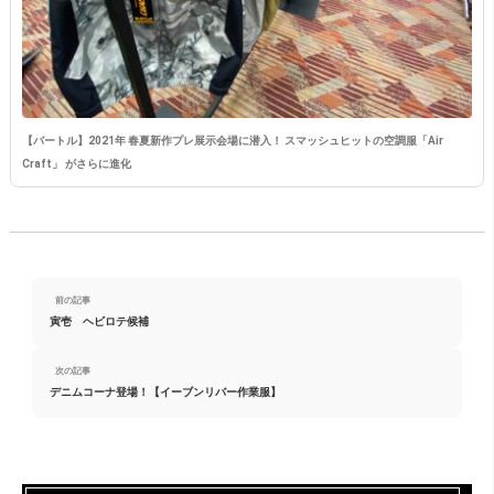
【バートル】2021年 春夏新作プレ展示会場に潜入！ スマッシュヒットの空調服「Air
Craft」 がさらに進化
前の記事
寅壱 ヘビロテ候補
次の記事
デニムコーナ登場！【イーブンリバー作業服】