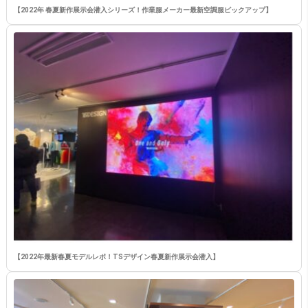
【2022年 春夏新作展示会潜入シリーズ！作業服メーカー最新空調服ピックアップ】
【2022年最新春夏モデルレポ！TSデザイン春夏新作展示会潜入】