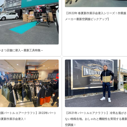
【2022年 春夏新作展示会潜入シリーズ！作業服
メーカー最新空調服ピックアップ】
いまつ店舗に潜入～最新工具特集～
最新バートル エアークラフト】2022年バート
【2021年 バートルエアクラフト】 冷気を逃がさ
春夏新作展示会潜入！
ない特殊生地。おしゃれと機能性を実現する最
空調服！