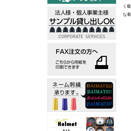
く吸
な着