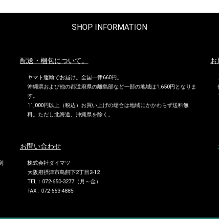
SHOP INFORMATION
配送・梱包について。
お
ヤマト運輸でお届け。全国一律660円。
沖縄県および他の都道府県の離島部など一部の地域は1,650円となりま
す。
11,000円以上（税込）お買い上げの場合は地域にかかわらず送料無
料。ただし北海道、沖縄県を除く。
お問い合わせ
到
株式会社ダイマツ
大阪府摂津市鳥飼下2丁目2-12
TEL：072-650-3277（月～金）
FAX : 072-653-4885