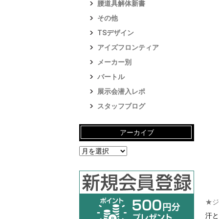
腰道具解体新書
その他
TSデザイン
アイズフロンティア
メーカー別
バートル
展示会潜入レポ
スタッフブログ
アーカイブ
ア
ー
カ
イ
ブ
★ジ
汗と