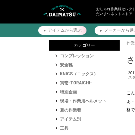
おしゃれ作業服セレク
だいまつネットストア
アイテムから
選ぶ
メーカーから
選
作業
カテゴリー
コンプレッション
安全靴
20
KNICS（ニックス）
ス
寅壱-TORAICHI-
特別企画
こん
現場・作業用ヘルメット
ぁ・
格で
夏の作業着
アイテム別
工具