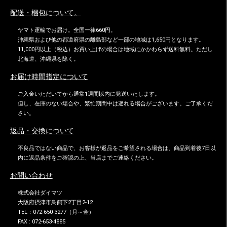
配送・梱包について。
ヤマト運輸でお届け。全国一律660円。
沖縄県および他の都道府県の離島部など一部の地域は1,650円となります。
11,000円以上（税込）お買い上げの場合は地域にかかわらず送料無料。ただし
北海道、沖縄県を除く。
お届け時間指定について
ご入金いただいてから通常1週間以内に発送いたします。
但し、在庫のない場合や、繁忙期間中は遅れる場合がございます。ご了承くだ
さい。
返品・交換について
不良品ではない商品で、お客様が返品をご希望される場合は、商品到着後7日以
内に返品条件をご確認の上、当店までご連絡ください。
お問い合わせ
株式会社ダイマツ
大阪府摂津市鳥飼下2丁目2-12
TEL：072-650-3277（月～金）
FAX : 072-653-4885