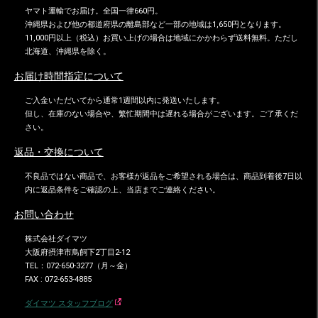
ヤマト運輸でお届け。全国一律660円。
沖縄県および他の都道府県の離島部など一部の地域は1,650円となります。
11,000円以上（税込）お買い上げの場合は地域にかかわらず送料無料。ただし
北海道、沖縄県を除く。
お届け時間指定について
ご入金いただいてから通常1週間以内に発送いたします。
但し、在庫のない場合や、繁忙期間中は遅れる場合がございます。ご了承くだ
さい。
返品・交換について
不良品ではない商品で、お客様が返品をご希望される場合は、商品到着後7日以
内に返品条件をご確認の上、当店までご連絡ください。
お問い合わせ
株式会社ダイマツ
大阪府摂津市鳥飼下2丁目2-12
TEL：072-650-3277（月～金）
FAX : 072-653-4885
ダイマツ スタッフブログ