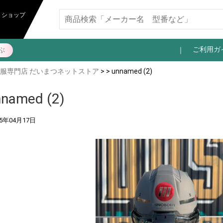
トショップ
ご利用ガ
ぶ
服専門店 だいまつネットストア
> > unnamed (2)
nnamed (2)
25年04月17日