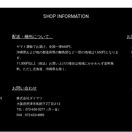
SHOP INFORMATION
配送・梱包について。
お
ヤマト運輸でお届け。全国一律660円。
沖縄県および他の都道府県の離島部など一部の地域は1,650円となりま
す。
11,000円以上（税込）お買い上げの場合は地域にかかわらず送料無
料。ただし北海道、沖縄県を除く。
お問い合わせ
到
株式会社ダイマツ
大阪府摂津市鳥飼下2丁目2-12
TEL：072-650-3277（月～金）
FAX : 072-653-4885