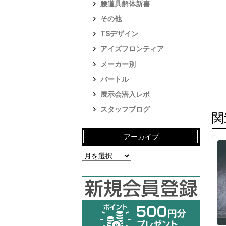
腰道具解体新書
その他
TSデザイン
アイズフロンティア
メーカー別
バートル
展示会潜入レポ
スタッフブログ
関
アーカイブ
ア
ー
カ
イ
ブ