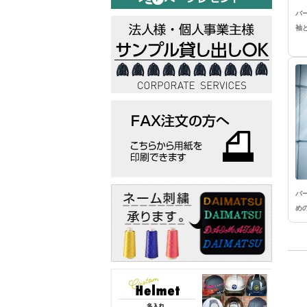
バ
袖
バ
め