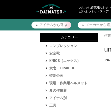
おしゃれ作業服セレク
だいまつネットストア
アイテムから
選ぶ
メーカーから
選
作業
カテゴリー
コンプレッション
u
安全靴
20
KNICS（ニックス）
寅壱-TORAICHI-
特別企画
現場・作業用ヘルメット
夏の作業着
アイテム別
工具