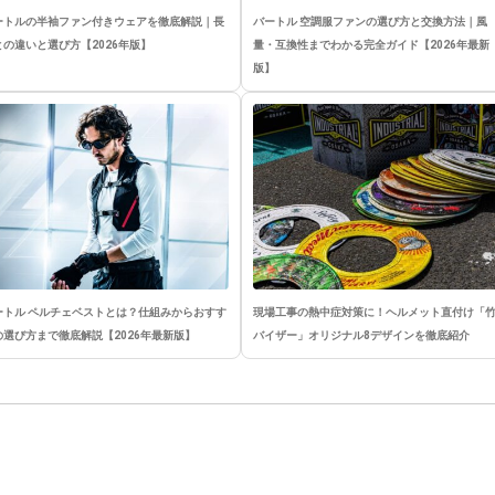
ートルの半袖ファン付きウェアを徹底解説｜長
バートル 空調服ファンの選び方と交換方法｜風
との違いと選び方【2026年版】
量・互換性までわかる完全ガイド【2026年最新
版】
ートル ペルチェベストとは？仕組みからおすす
現場工事の熱中症対策に！ヘルメット直付け「
の選び方まで徹底解説【2026年最新版】
バイザー」オリジナル8デザインを徹底紹介