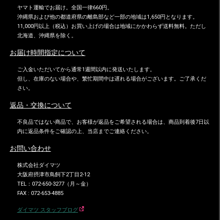
ヤマト運輸でお届け。全国一律660円。
沖縄県および他の都道府県の離島部など一部の地域は1,650円となります。
11,000円以上（税込）お買い上げの場合は地域にかかわらず送料無料。ただし
北海道、沖縄県を除く。
お届け時間指定について
ご入金いただいてから通常1週間以内に発送いたします。
但し、在庫のない場合や、繁忙期間中は遅れる場合がございます。ご了承くだ
さい。
返品・交換について
不良品ではない商品で、お客様が返品をご希望される場合は、商品到着後7日以
内に返品条件をご確認の上、当店までご連絡ください。
お問い合わせ
株式会社ダイマツ
大阪府摂津市鳥飼下2丁目2-12
TEL：072-650-3277（月～金）
FAX : 072-653-4885
ダイマツ スタッフブログ