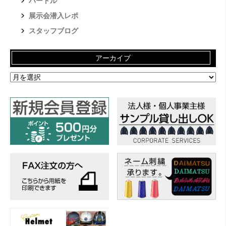
バートル
展示会潜入レポ
スタッフブログ
アーカイブ
ア
ー
カ
イ
ブ