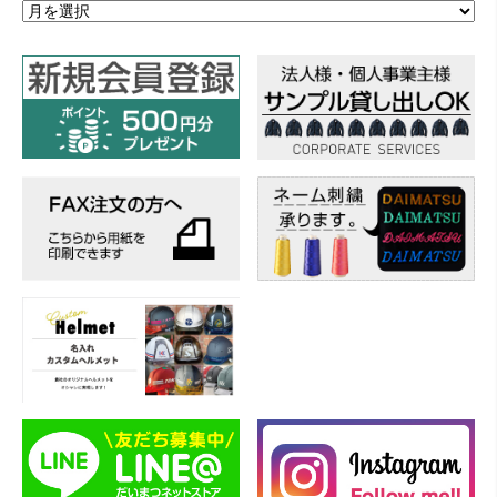
ア
ー
カ
イ
ブ