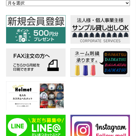
ア
ー
カ
イ
ブ