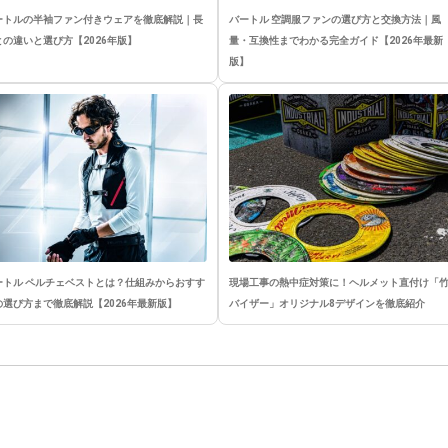
ートルの半袖ファン付きウェアを徹底解説｜長
バートル 空調服ファンの選び方と交換方法｜風
との違いと選び方【2026年版】
量・互換性までわかる完全ガイド【2026年最新
版】
ートル ペルチェベストとは？仕組みからおすす
現場工事の熱中症対策に！ヘルメット直付け「
の選び方まで徹底解説【2026年最新版】
バイザー」オリジナル8デザインを徹底紹介