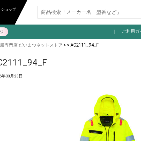
トショップ
ご利用ガ
ぶ
服専門店 だいまつネットストア
> > AC2111_94_F
C2111_94_F
26年03月23日