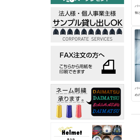
バ
袖
バ
め