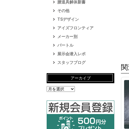
腰道具解体新書
その他
TSデザイン
アイズフロンティア
メーカー別
バートル
展示会潜入レポ
スタッフブログ
関
アーカイブ
ア
ー
カ
イ
ブ