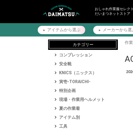
おしゃれ作業服セレク
だいまつネットストア
アイテムから
選ぶ
メーカーから
選
作業
カテゴリー
コンプレッション
A
安全靴
20
KNICS（ニックス）
寅壱-TORAICHI-
特別企画
現場・作業用ヘルメット
夏の作業着
アイテム別
工具