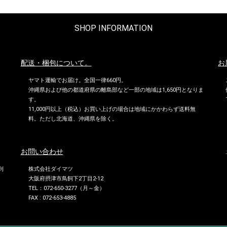
SHOP INFORMATION
配送・梱包について。
お
ヤマト運輸でお届け。全国一律660円。
沖縄県および他の都道府県の離島部など一部の地域は1,650円となりま
す。
11,000円以上（税込）お買い上げの場合は地域にかかわらず送料無
料。ただし北海道、沖縄県を除く。
お問い合わせ
到
株式会社ダイマツ
大阪府摂津市鳥飼下2丁目2-12
TEL：072-650-3277（月～金）
FAX : 072-653-4885