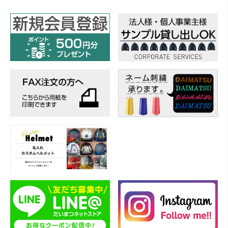
カ
イ
ブ