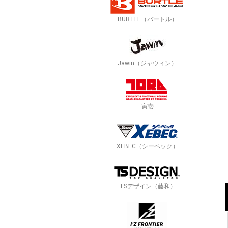
BURTLE（バートル）
Jawin（ジャウィン）
寅壱
XEBEC（シーベック）
TSデザイン（藤和）