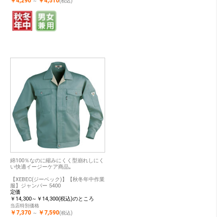
￥4,290
￥4,510
～
(税込)
綿100％なのに縮みにくく型崩れしにく
い快適イージーケア商品｡
【XEBEC(ジーベック)】【秋冬年中作業
服】ジャンパー 5400
定価
￥14,300～￥14,300(税込)のところ
当店特別価格
￥7,370
￥7,590
～
(税込)