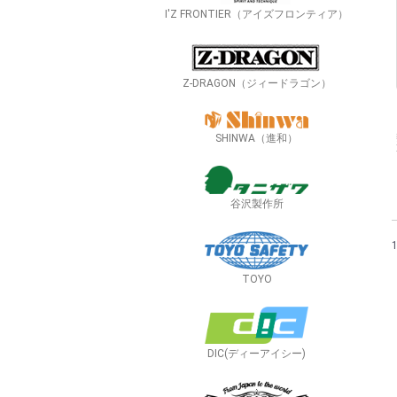
I'Z FRONTIER（アイズフロンティア）
Z-DRAGON（ジィードラゴン）
SHINWA（進和）
谷沢製作所
TOYO
DIC(ディーアイシー)