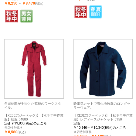
￥8,250
￥8,470
～
(税込)
角田信郎が手掛けた究極のワークスタ
静電気カットで着心地抜群のロングセ
イル。
ラーウェア。
【XEBEC(ジーベック)】【秋冬年中作業
【XEBEC(ジーベック)】【秋冬年中作業
服】続服 34880
服】レディースジャケット 3150
定価￥19,800(税込)のところ
定価
￥10,340～￥10,340(税込)のところ
当店特別価格
￥8,580
当店特別価格
(税込)