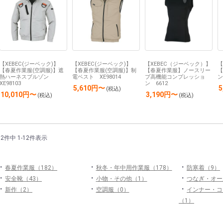
【XEBEC(ジーベック)】
【XEBEC(ジーベック)】
【XEBEC（ジーベック）】
【
【春夏作業服(空調服)】遮
【春夏作業服(空調服)】制
【春夏作業服】ノースリー
【
熱ハーネスブルゾン
電ベスト XE98014
ブ高機能コンプレッショ
ン
XE98103
ン 6612
5,610円〜
(税込)
10,010円〜
3,190円〜
(税込)
(税込)
12件中 1-12件表示
・
・
・
春夏作業服（182）
秋冬・年中用作業服（178）
防寒着（9）
・
・
・
安全靴（43）
小物・その他（1）
つなぎ・オー
・
・
・
新作（2）
空調服（0）
インナー・コ
（1）