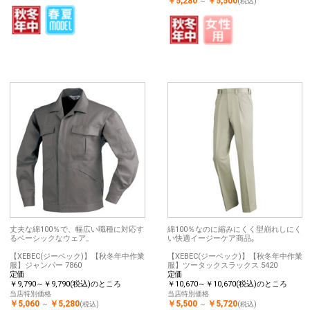
￥5,280
￥5,500
～
(税込)
丈夫な綿100％で、幅広い職種に対応す
綿100％なのに縮みにくく型崩れしにく
るベーシックなウェア。
い快適イージーケア商品｡
【XEBEC(ジーベック)】【秋冬年中作業
【XEBEC(ジーベック)】【秋冬年中作業
服】ジャンパー 7860
服】ツータックスラックス 5420
定価
定価
￥9,790～￥9,790(税込)のところ
￥10,670～￥10,670(税込)のところ
当店特別価格
当店特別価格
￥5,060
￥5,280
￥5,500
￥5,720
～
(税込)
～
(税込)