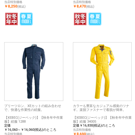
当店特別価格
当店特別価格
￥8,250
￥8,470
(税込)
(税込)
プリーツロン、XEカットの組み合わせ
カラーも豊富なカジュアル感覚のツナ
で、快適な作業性の続服。
ギ。楽脱ファスナーで着脱が簡単。
【XEBEC(ジーベック)】【秋冬年中作業
【XEBEC(ジーベック)】【秋冬年中作業
服】続服 1288
服】続服 34005
定価
定価￥16,830(税込)のところ
￥16,060～￥16,060(税込)のところ
当店特別価格
￥8,690
当店特別価格
(税込)