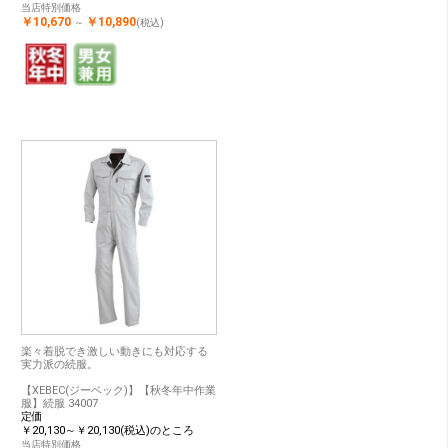
当店特別価格
￥10,670
￥10,890
～
(税込)
楽々着脱でき激しい動きにも対応する
実力派の続服。
【XEBEC(ジーベック)】【秋冬年中作業
服】続服 34007
定価
￥20,130～￥20,130(税込)のところ
当店特別価格