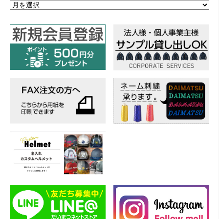
ア
ー
カ
イ
ブ