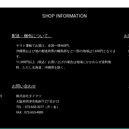
SHOP INFORMATION
配送・梱包について。
お
ヤマト運輸でお届け。全国一律660円。
沖縄県および他の都道府県の離島部など一部の地域は1,650円となりま
す。
11,000円以上（税込）お買い上げの場合は地域にかかわらず送料無
料。ただし北海道、沖縄県を除く。
お問い合わせ
到
株式会社ダイマツ
大阪府摂津市鳥飼下2丁目2-12
TEL：072-650-3277（月～金）
FAX : 072-653-4885