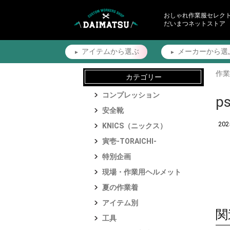
おしゃれ作業服セレク
だいまつネットストア
アイテムから
選ぶ
メーカーから
選
作業
カテゴリー
コンプレッション
p
安全靴
20
KNICS（ニックス）
寅壱-TORAICHI-
特別企画
現場・作業用ヘルメット
夏の作業着
アイテム別
関
工具