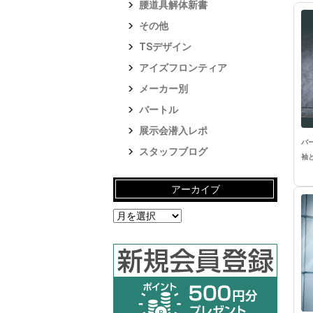
腰道具解体新書
その他
TSデザイン
アイズフロンティア
メーカー別
バートル
展示会潜入レポ
バ
スタッフブログ
袖
アーカイブ
ア
ー
カ
イ
ブ