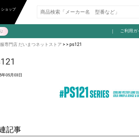
トショップ
ご利用ガ
ぶ
服専門店 だいまつネットストア
> > ps121
s121
25年05月03日
連記事