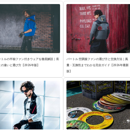
ートルの半袖ファン付きウェアを徹底解説｜長
バートル 空調服ファンの選び方と交換方法｜風
との違いと選び方【2026年版】
量・互換性までわかる完全ガイド【2026年最新
版】