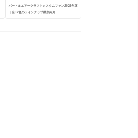
竹
バートルエアークラフトカスタムファン2026年版
｜全32色のラインナップ徹底紹介