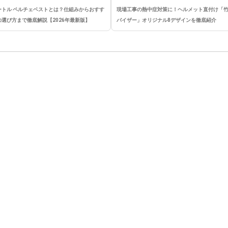
ートル ペルチェベストとは？仕組みからおすす
現場工事の熱中症対策に！ヘルメット直付け「
の選び方まで徹底解説【2026年最新版】
バイザー」オリジナル8デザインを徹底紹介