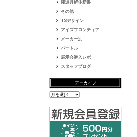
腰道具解体新書
その他
TSデザイン
アイズフロンティア
メーカー別
バートル
展示会潜入レポ
スタッフブログ
アーカイブ
ア
ー
カ
イ
ブ