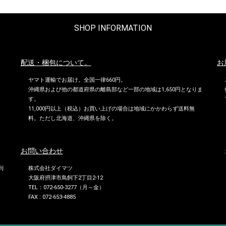
SHOP INFORMATION
配送・梱包について。
お
ヤマト運輸でお届け。全国一律660円。
沖縄県および他の都道府県の離島部など一部の地域は1,650円となりま
す。
11,000円以上（税込）お買い上げの場合は地域にかかわらず送料無
料。ただし北海道、沖縄県を除く。
お問い合わせ
到
株式会社ダイマツ
大阪府摂津市鳥飼下2丁目2-12
TEL：072-650-3277（月～金）
FAX : 072-653-4885