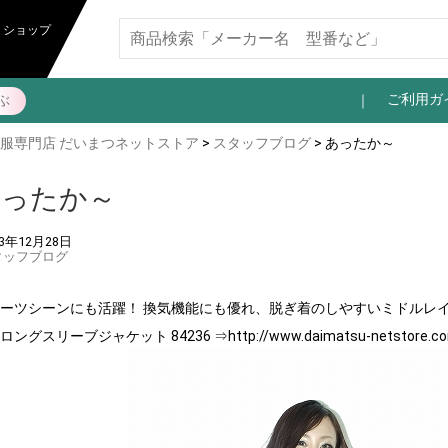
トショップ
ご利用ガ
ぶ
服専門店 だいまつネットストア
>
スタッフブログ
> あったか～
あったか～
13年12月28日
タッフブログ
ーツシーンにも活躍！ 換気機能にも優れ、脱ぎ着のしやすいミドルレイ
ロングスリーブジャケット 84236 ⇒http://
www.daimatsu-netstore.c