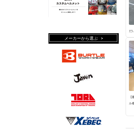
だ
メーカーから選ぶ
【
ル