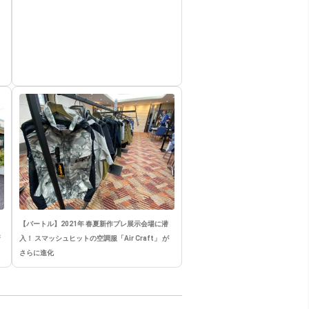
【バートル】2021年 春夏新作プレ展示会場に潜
新
入！ スマッシュヒットの空調服「Air Craft」 が
さらに進化