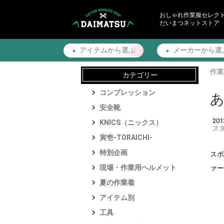
おしゃれ作業服セレク
だいまつネットストア
アイテムから
選ぶ
メーカーから
選
作業
カテゴリー
コンプレッション
安全靴
20
KNICS（ニックス）
ス
寅壱-TORAICHI-
特別企画
スポ
現場・作業用ヘルメット
ァー
夏の作業着
アイテム別
工具