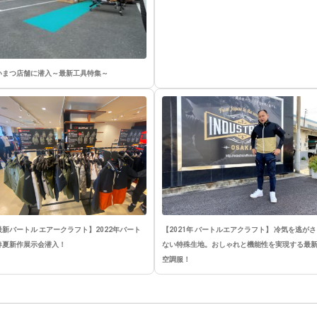
いまつ店舗に潜入～最新工具特集～
最新バートル エアークラフト】2022年バート
【2021年 バートルエアクラフト】 冷気を逃がさ
春夏新作展示会潜入！
ない特殊生地。おしゃれと機能性を実現する最
空調服！