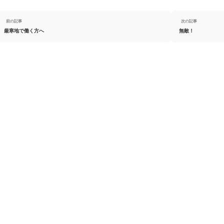
前の記事
次の記事
厳寒地で働く方へ
無敵！