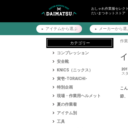
おしゃれ作業服セレク
だいまつネットストア
アイテムから
選ぶ
メーカーから
選
作業
カテゴリー
コンプレッション
安全靴
20
KNICS（ニックス）
ス
寅壱-TORAICHI-
特別企画
こん
現場・作業用ヘルメット
節、
夏の作業着
アイテム別
工具