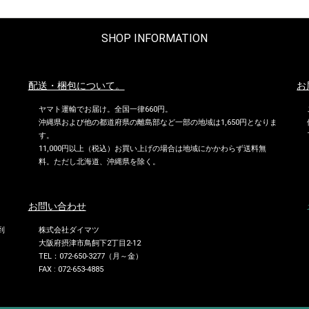
SHOP INFORMATION
配送・梱包について。
お
ヤマト運輸でお届け。全国一律660円。
沖縄県および他の都道府県の離島部など一部の地域は1,650円となりま
す。
11,000円以上（税込）お買い上げの場合は地域にかかわらず送料無
料。ただし北海道、沖縄県を除く。
お問い合わせ
到
株式会社ダイマツ
大阪府摂津市鳥飼下2丁目2-12
TEL：072-650-3277（月～金）
FAX : 072-653-4885