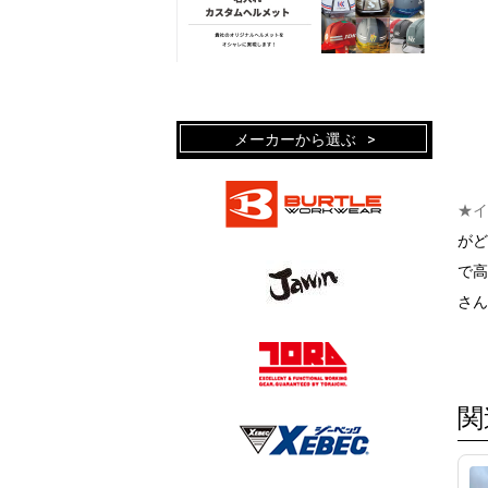
メーカーから選ぶ
★イ
がど
で高
さん
関