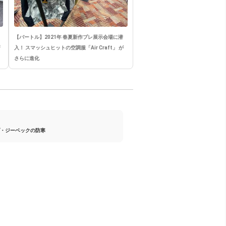
【バートル】2021年 春夏新作プレ展示会場に潜
新
入！ スマッシュヒットの空調服「Air Craft」 が
さらに進化
・ジーベックの防寒