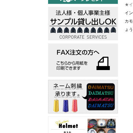
★イ
イン
カモ
ょう