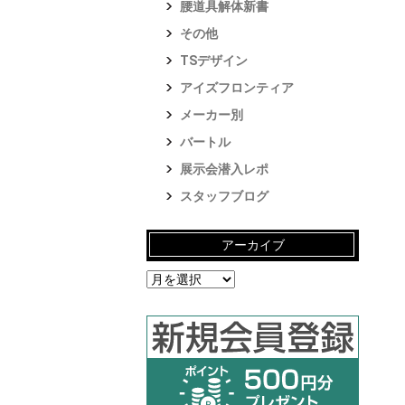
腰道具解体新書
その他
TSデザイン
アイズフロンティア
メーカー別
バートル
展示会潜入レポ
スタッフブログ
アーカイブ
ア
ー
カ
イ
ブ