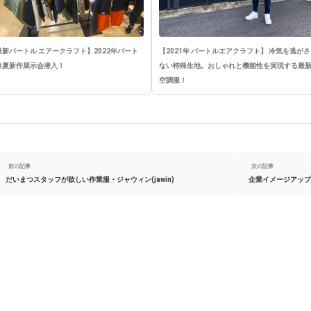
最新バートル エアークラフト】2022年バート
【2021年 バートルエアクラフト】 冷気を逃がさ
春夏新作展示会潜入！
ない特殊生地。おしゃれと機能性を実現する最
空調服！
前の記事
次の記事
だいまつスタッフが欲しい作業服・ジャウィン(jawin)
企業イメージアップ