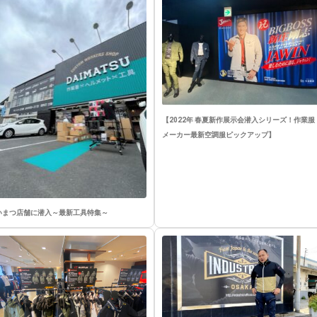
【2022年 春夏新作展示会潜入シリーズ！作業服
メーカー最新空調服ピックアップ】
いまつ店舗に潜入～最新工具特集～