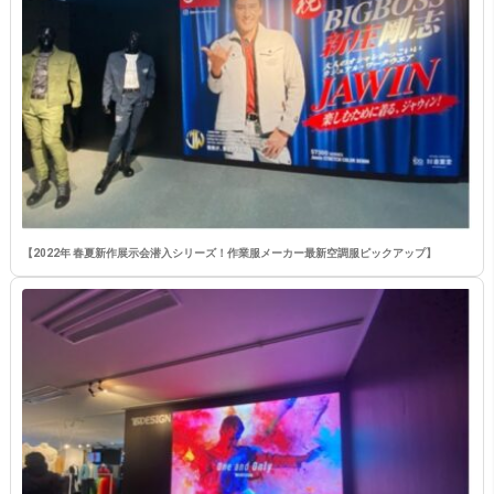
【2022年 春夏新作展示会潜入シリーズ！作業服メーカー最新空調服ピックアップ】