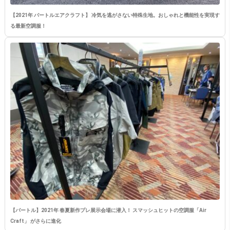
【2021年 バートルエアクラフト】 冷気を逃がさない特殊生地。おしゃれと機能性を実現す
る最新空調服！
【バートル】2021年 春夏新作プレ展示会場に潜入！ スマッシュヒットの空調服「Air
Craft」 がさらに進化