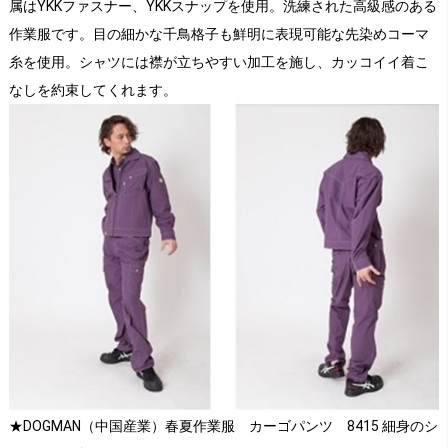
属はYKKファスナー、YKKスナップを使用。洗練された高級感のある
作業服です。目の細かな千鳥格子も鮮明に表現可能な先染めコーマ
糸を使用。シャツには襟が立ちやすい加工を施し、カッコイイ着こ
なしを約束してくれます。
★DOGMAN（中国産業）春夏作業服 カーゴパンツ 8415 細身のシ