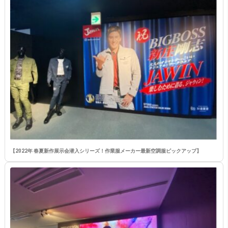
【2022年 春夏新作展示会潜入シリーズ！作業服メーカー最新空調服ピックアップ】