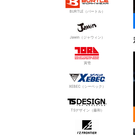
BURTLE（バートル）
Jawin（ジャウィン）
寅壱
XEBEC（シーベック）
TSデザイン（藤和）