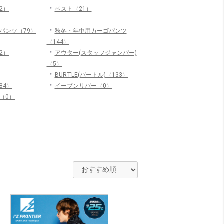
・
2）
ベスト（21）
・
パンツ（79）
秋冬・年中用カーゴパンツ
（144）
・
2）
アウター(スタッフジャンパー)
（5）
・
BURTLE(バートル)（133）
・
（84）
イーブンリバー（0）
（0）