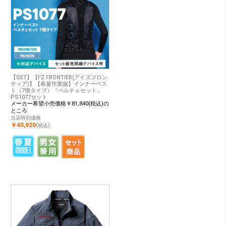
【SET】【I'Z FRONTIER(アイズフロン
ティア)】【春夏作業服】インナーベス
ト（7個タイプ）『ペルチェセット』
PS1077セット
メーカー希望小売価格￥81,840(税込)の
ところ
当店特別価格
￥40,920
(税込)