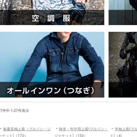
27件中 1-27件表示
・
・
・
春夏長袖上着（ブルゾン・ジ
秋冬・年中用上着(ブルゾン・
半袖上着(ブ
ャケット)（170）
ジャケット)（150）
ト)（4）