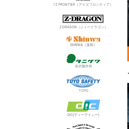
I'Z FRONTIER（アイズフロンティア）
Z-DRAGON（ジィードラゴン）
SHINWA（進和）
谷沢製作所
TOYO
DIC(ディーアイシー)