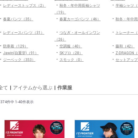
・
・
・
レディーストップス（2）
秋冬・年中用長袖シャツ
半袖シャツ（
（19）
・
・
・
春夏パンツ（35）
春夏カーゴパンツ（46）
秋冬・年中用
・
・
・
レディースパンツ（31）
つなぎ・オールインワン
トレーナー（
（26）
・
・
・
防寒着（129）
空調服（40）
藤和（42）
・
・
・
Jawin(自重堂)（91）
SKプロ（28）
Z-DRAGON
・
・
・
ジーベック（353）
スモック（0）
セットアップ
全て
|
アイテムから選ぶ
|
作業服
1374件中 1-40件表示