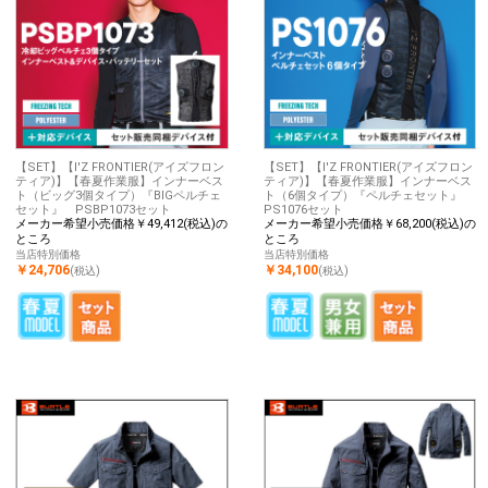
【SET】【I'Z FRONTIER(アイズフロン
【SET】【I'Z FRONTIER(アイズフロン
ティア)】【春夏作業服】インナーベス
ティア)】【春夏作業服】インナーベス
ト（ビッグ3個タイプ）『BIGペルチェ
ト（6個タイプ）『ペルチェセット』
セット』 PSBP1073セット
PS1076セット
メーカー希望小売価格￥49,412(税込)の
メーカー希望小売価格￥68,200(税込)の
ところ
ところ
当店特別価格
当店特別価格
￥24,706
￥34,100
(税込)
(税込)